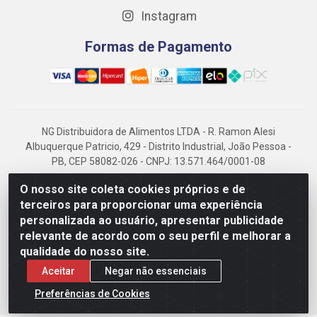
Instagram
Formas de Pagamento
NG Distribuidora de Alimentos LTDA - R. Ramon Alesi
Albuquerque Patricio, 429 - Distrito Industrial, João Pessoa -
PB, CEP 58082-026 - CNPJ: 13.571.464/0001-08
NG Alimentos, há mais de 14 anos no mercado paraibano, é
O nosso site coleta cookies próprios e de
referência em frigorificados, destacando-se pela logística
terceiros para proporcionar uma experiência
eficiente e excelência.
personalizada ao usuário, apresentar publicidade
relevante de acordo com o seu perfil e melhorar a
qualidade do nosso site.
Aceitar
Negar não essenciais
Preferências de Cookies