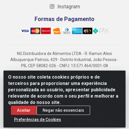
Instagram
Formas de Pagamento
NG Distribuidora de Alimentos LTDA - R. Ramon Alesi
Albuquerque Patricio, 429 - Distrito Industrial, João Pessoa -
PB, CEP 58082-026 - CNPJ: 13.571.464/0001-08
NG Alimentos, há mais de 14 anos no mercado paraibano, é
O nosso site coleta cookies próprios e de
referência em frigorificados, destacando-se pela logística
terceiros para proporcionar uma experiência
eficiente e excelência.
personalizada ao usuário, apresentar publicidade
relevante de acordo com o seu perfil e melhorar a
qualidade do nosso site.
Aceitar
Negar não essenciais
Preferências de Cookies