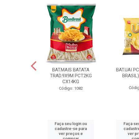
IS BATATA
BAT.MAIS BATATA
BAT.UAI P
D.9X9M
TRAD.9X9M PCT2KG
BRASIL
KGCX15KG
CX14KG
Códig
go: 940
Código: 1082
u login ou
Faça seu login ou
Faça seu
e-se para
cadastre-se para
cadastr
reços e
ver preços e
ver p
mprar
comprar
com