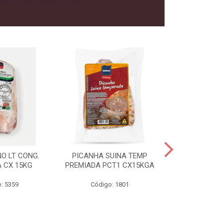
O LT CONG.
PICANHA SUINA TEMP
FILE MIGNON
 CX 15KG
PREMIADA PCT1 CX15KGA
PREMIADAC
: 5359
Código: 1801
Código