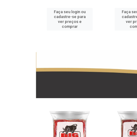
u login ou
Faça seu login ou
Faça seu
e-se para
cadastre-se para
cadastr
reços e
ver preços e
ver p
mprar
comprar
com