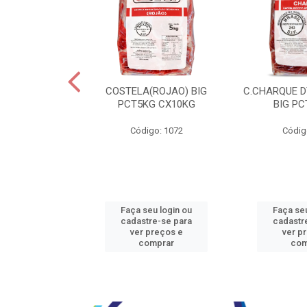
JBEEF TRASEIR
COSTELA(ROJAO) BIG
C.CHARQUE D
E20X500GR
PCT5KG CX10KG
BIG PC
o: 5242
Código: 1072
Códig
u login ou
Faça seu login ou
Faça seu
e-se para
cadastre-se para
cadastr
reços e
ver preços e
ver p
mprar
comprar
com