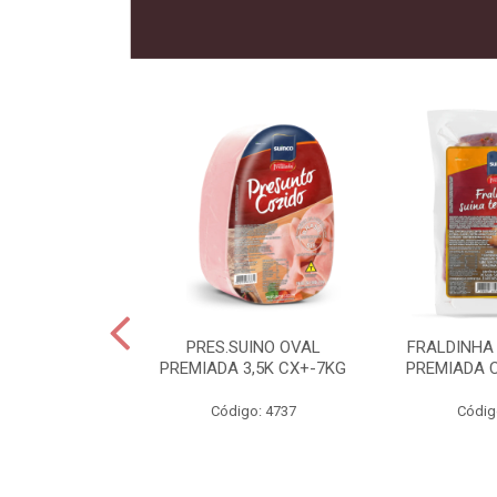
 SUINO
PRES.SUINO OVAL
FRALDINHA
IADA CX12KG
PREMIADA 3,5K CX+-7KG
PREMIADA 
o: 2286
Código: 4737
Códig