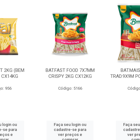
CT 2KG (BEM
BAT.FAST FOOD 7X7MM
BAT.MAI
) CX14KG
CRISPY 2KG CX12KG
TRAD.9X9M PC
o: 956
Código: 5166
Código
 login ou
Faça seu login ou
Faça seu
e-se para
cadastre-se para
cadastre
reços e
ver preços e
ver pr
prar
comprar
com