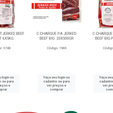
T.JERKED BEEF
C.CHARQUE P.A JERKED
C.CHARQUE 
T 6X5KG
BEEF BIG. 20X500GR
BEEF BIG.
o: 3748
Código: 1969
Código
 login ou
Faça seu login ou
Faça seu
e-se para
cadastre-se para
cadastre
reços e
ver preços e
ver pr
prar
comprar
com