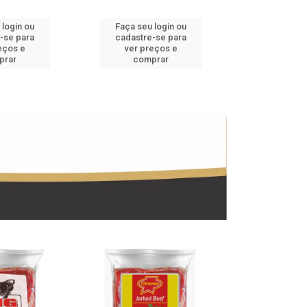
 login ou
Faça seu login ou
Faça seu 
-se para
cadastre-se para
cadastre
eços e
ver preços e
ver pr
prar
comprar
comp