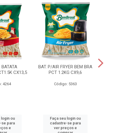
S BATATA
BAT. P/AIR FRYER BEM BRA
BAT.FAST F
T1.5K CX13,5
PCT 1.2KG CX9,6
(3668) 2KG
: 4264
Código: 5363
Código
 login ou
Faça seu login ou
Faça seu 
-se para
cadastre-se para
cadastre
eços e
ver preços e
ver pr
prar
comprar
comp