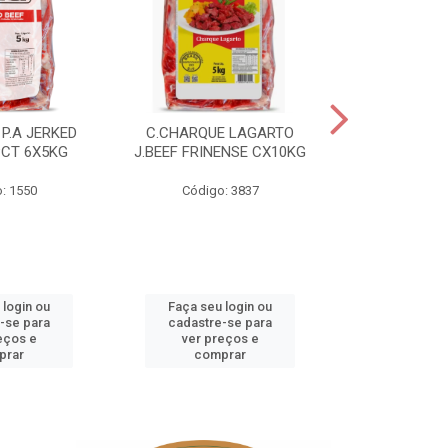
P.A JERKED
C.CHARQUE LAGARTO
COSTELA
PCT 6X5KG
J.BEEF FRINENSE CX10KG
FRINENSE PC
: 1550
Código: 3837
Código
 login ou
Faça seu login ou
Faça seu 
-se para
cadastre-se para
cadastre
eços e
ver preços e
ver pr
prar
comprar
comp