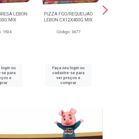
BRESA LEBON
PIZZA FGO/REQUEIJAO
PRES.SUINO 
00G MIX
LEBON CX12X400G MIX
3,5KG CX+
: 1924
Código: 3677
Código
 login ou
Faça seu login ou
Faça seu 
-se para
cadastre-se para
cadastre
eços e
ver preços e
ver pr
prar
comprar
comp