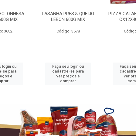
BOLONHESA
LASANHA PRES.& QUEIJO
PIZZA CALA
600G MIX
LEBON 600G MIX
CX12X4
o: 3682
Código: 3678
Código
 login ou
Faça seu login ou
Faça seu
e-se para
cadastre-se para
cadastre
reços e
ver preços e
ver pr
prar
comprar
com