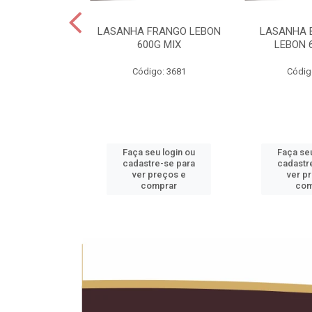
 LEBON PCT5KG
LASANHA FRANGO LEBON
LASANHA 
20KG
600G MIX
LEBON 
o: 1990
Código: 3681
Códig
u login ou
Faça seu login ou
Faça seu
e-se para
cadastre-se para
cadastr
reços e
ver preços e
ver p
mprar
comprar
com