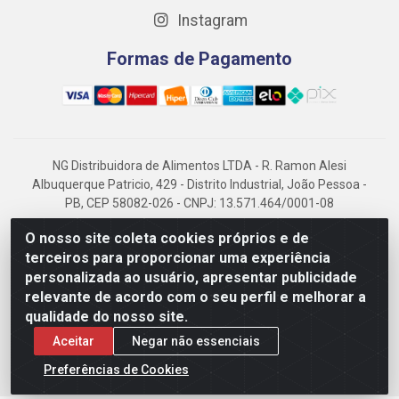
Instagram
Formas de Pagamento
NG Distribuidora de Alimentos LTDA - R. Ramon Alesi
Albuquerque Patricio, 429 - Distrito Industrial, João Pessoa -
PB, CEP 58082-026 - CNPJ: 13.571.464/0001-08
NG Alimentos, há mais de 14 anos no mercado paraibano, é
O nosso site coleta cookies próprios e de
referência em frigorificados, destacando-se pela logística
terceiros para proporcionar uma experiência
eficiente e excelência.
personalizada ao usuário, apresentar publicidade
relevante de acordo com o seu perfil e melhorar a
qualidade do nosso site.
Aceitar
Negar não essenciais
Preferências de Cookies