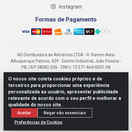
Instagram
Formas de Pagamento
NG Distribuidora de Alimentos LTDA - R. Ramon Alesi
Albuquerque Patricio, 429 - Distrito Industrial, João Pessoa -
PB, CEP 58082-026 - CNPJ: 13.571.464/0001-08
NG Alimentos, há mais de 14 anos no mercado paraibano, é
O nosso site coleta cookies próprios e de
referência em frigorificados, destacando-se pela logística
terceiros para proporcionar uma experiência
eficiente e excelência.
personalizada ao usuário, apresentar publicidade
relevante de acordo com o seu perfil e melhorar a
qualidade do nosso site.
Aceitar
Negar não essenciais
Preferências de Cookies