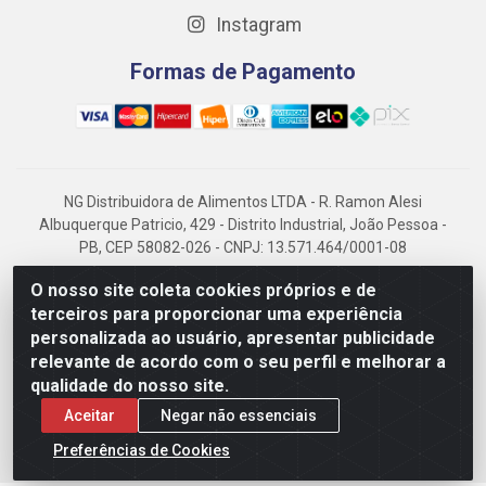
Instagram
Formas de Pagamento
NG Distribuidora de Alimentos LTDA - R. Ramon Alesi
Albuquerque Patricio, 429 - Distrito Industrial, João Pessoa -
PB, CEP 58082-026 - CNPJ: 13.571.464/0001-08
NG Alimentos, há mais de 14 anos no mercado paraibano, é
O nosso site coleta cookies próprios e de
referência em frigorificados, destacando-se pela logística
terceiros para proporcionar uma experiência
eficiente e excelência.
personalizada ao usuário, apresentar publicidade
relevante de acordo com o seu perfil e melhorar a
qualidade do nosso site.
Aceitar
Negar não essenciais
Preferências de Cookies