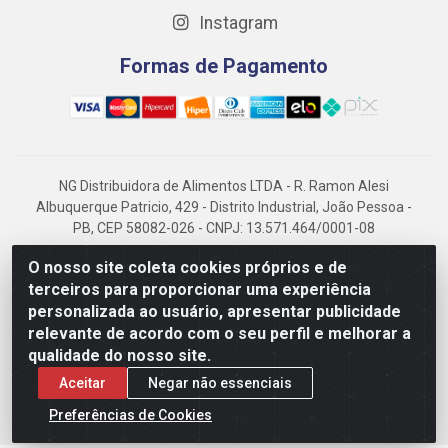
Instagram
Formas de Pagamento
NG Distribuidora de Alimentos LTDA - R. Ramon Alesi
Albuquerque Patricio, 429 - Distrito Industrial, João Pessoa -
PB, CEP 58082-026 - CNPJ: 13.571.464/0001-08
NG Alimentos, há mais de 14 anos no mercado paraibano, é
O nosso site coleta cookies próprios e de
referência em frigorificados, destacando-se pela logística
terceiros para proporcionar uma experiência
eficiente e excelência.
personalizada ao usuário, apresentar publicidade
relevante de acordo com o seu perfil e melhorar a
qualidade do nosso site.
Aceitar
Negar não essenciais
Preferências de Cookies