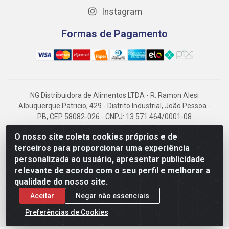
Instagram
Formas de Pagamento
NG Distribuidora de Alimentos LTDA - R. Ramon Alesi
Albuquerque Patricio, 429 - Distrito Industrial, João Pessoa -
PB, CEP 58082-026 - CNPJ: 13.571.464/0001-08
NG Alimentos, há mais de 14 anos no mercado paraibano, é
O nosso site coleta cookies próprios e de
referência em frigorificados, destacando-se pela logística
terceiros para proporcionar uma experiência
eficiente e excelência.
personalizada ao usuário, apresentar publicidade
relevante de acordo com o seu perfil e melhorar a
qualidade do nosso site.
Aceitar
Negar não essenciais
Preferências de Cookies