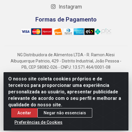
Instagram
Formas de Pagamento
NG Distribuidora de Alimentos LTDA - R. Ramon Alesi
Albuquerque Patricio, 429 - Distrito Industrial, João Pessoa -
PB, CEP 58082-026 - CNPJ: 13.571.464/0001-08
NG Alimentos, há mais de 14 anos no mercado paraibano, é
O nosso site coleta cookies próprios e de
referência em frigorificados, destacando-se pela logística
terceiros para proporcionar uma experiência
eficiente e excelência.
personalizada ao usuário, apresentar publicidade
relevante de acordo com o seu perfil e melhorar a
qualidade do nosso site.
Aceitar
Negar não essenciais
Preferências de Cookies