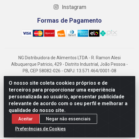
Instagram
Formas de Pagamento
NG Distribuidora de Alimentos LTDA - R. Ramon Alesi
Albuquerque Patricio, 429 - Distrito Industrial, João Pessoa -
PB, CEP 58082-026 - CNPJ: 13.571.464/0001-08
NG Alimentos, há mais de 14 anos no mercado paraibano, é
O nosso site coleta cookies próprios e de
referência em frigorificados, destacando-se pela logística
terceiros para proporcionar uma experiência
eficiente e excelência.
personalizada ao usuário, apresentar publicidade
relevante de acordo com o seu perfil e melhorar a
qualidade do nosso site.
Aceitar
Negar não essenciais
Preferências de Cookies