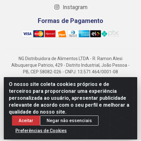
Instagram
Formas de Pagamento
NG Distribuidora de Alimentos LTDA - R. Ramon Alesi
Albuquerque Patricio, 429 - Distrito Industrial, João Pessoa -
PB, CEP 58082-026 - CNPJ: 13.571.464/0001-08
NG Alimentos, há mais de 14 anos no mercado paraibano, é
O nosso site coleta cookies próprios e de
referência em frigorificados, destacando-se pela logística
terceiros para proporcionar uma experiência
eficiente e excelência.
personalizada ao usuário, apresentar publicidade
relevante de acordo com o seu perfil e melhorar a
qualidade do nosso site.
Aceitar
Negar não essenciais
Preferências de Cookies