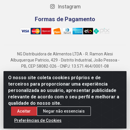
Instagram
Formas de Pagamento
NG Distribuidora de Alimentos LTDA - R. Ramon Alesi
Albuquerque Patricio, 429 - Distrito Industrial, João Pessoa -
PB, CEP 58082-026 - CNPJ: 13.571.464/0001-08
NG Alimentos, há mais de 14 anos no mercado paraibano, é
O nosso site coleta cookies próprios e de
referência em frigorificados, destacando-se pela logística
terceiros para proporcionar uma experiência
eficiente e excelência.
personalizada ao usuário, apresentar publicidade
relevante de acordo com o seu perfil e melhorar a
qualidade do nosso site.
Aceitar
Negar não essenciais
Preferências de Cookies