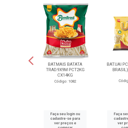
IS BATATA
BAT.MAIS BATATA
BAT.UAI P
D.9X9M
TRAD.9X9M PCT2KG
BRASIL
KGCX15KG
CX14KG
Códig
go: 940
Código: 1082
u login ou
Faça seu login ou
Faça seu
e-se para
cadastre-se para
cadastr
reços e
ver preços e
ver p
mprar
comprar
com