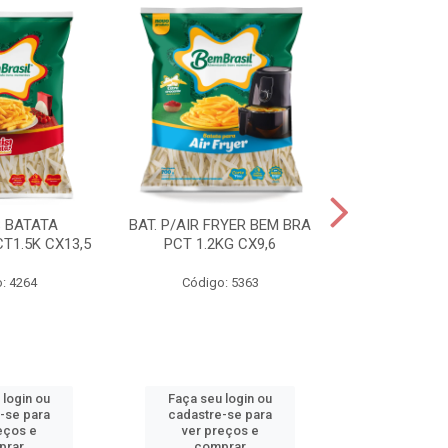
S BATATA
BAT. P/AIR FRYER BEM BRA
BAT.FAST F
T1.5K CX13,5
PCT 1.2KG CX9,6
(3668) 2KG
: 4264
Código: 5363
Código
 login ou
Faça seu login ou
Faça seu 
-se para
cadastre-se para
cadastre
eços e
ver preços e
ver pr
prar
comprar
comp