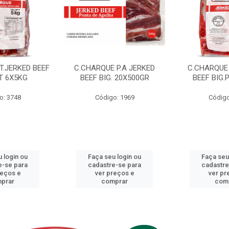
T.JERKED BEEF
C.CHARQUE P.A JERKED
C.CHARQUE 
T 6X5KG
BEEF BIG. 20X500GR
BEEF BIG.
o: 3748
Código: 1969
Código
 login ou
Faça seu login ou
Faça seu
e-se para
cadastre-se para
cadastre
reços e
ver preços e
ver pr
prar
comprar
com