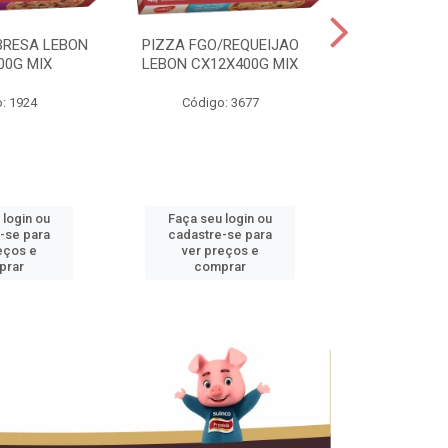
BRESA LEBON
PIZZA FGO/REQUEIJAO
PRES.SUINO 
00G MIX
LEBON CX12X400G MIX
3,5KG CX+
: 1924
Código: 3677
Código
 login ou
Faça seu login ou
Faça seu 
-se para
cadastre-se para
cadastre
eços e
ver preços e
ver pr
prar
comprar
comp