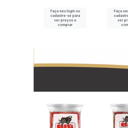
u login ou
Faça seu login ou
Faça seu
e-se para
cadastre-se para
cadastr
reços e
ver preços e
ver p
mprar
comprar
com