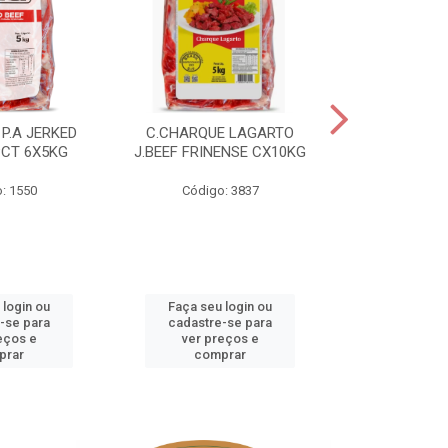
P.A JERKED
C.CHARQUE LAGARTO
COSTELA
PCT 6X5KG
J.BEEF FRINENSE CX10KG
FRINENSE PC
: 1550
Código: 3837
Código
 login ou
Faça seu login ou
Faça seu 
-se para
cadastre-se para
cadastre
eços e
ver preços e
ver pr
prar
comprar
comp