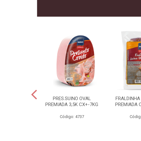
 SUINO
PRES.SUINO OVAL
FRALDINHA
IADA CX12KG
PREMIADA 3,5K CX+-7KG
PREMIADA 
o: 2286
Código: 4737
Códig