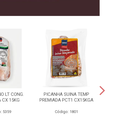
O LT CONG.
PICANHA SUINA TEMP
FILE MIGNON
 CX 15KG
PREMIADA PCT1 CX15KGA
PREMIADAC
: 5359
Código: 1801
Código