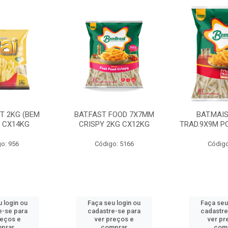
CT 2KG (BEM
BAT.FAST FOOD 7X7MM
BAT.MAI
) CX14KG
CRISPY 2KG CX12KG
TRAD.9X9M PC
o: 956
Código: 5166
Código
 login ou
Faça seu login ou
Faça seu
e-se para
cadastre-se para
cadastre
reços e
ver preços e
ver pr
prar
comprar
com