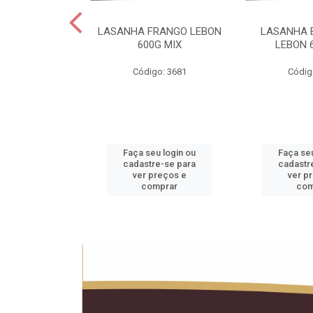
 LEBON PCT5KG
LASANHA FRANGO LEBON
LASANHA 
20KG
600G MIX
LEBON 
o: 1990
Código: 3681
Códig
u login ou
Faça seu login ou
Faça seu
e-se para
cadastre-se para
cadastr
reços e
ver preços e
ver p
mprar
comprar
com