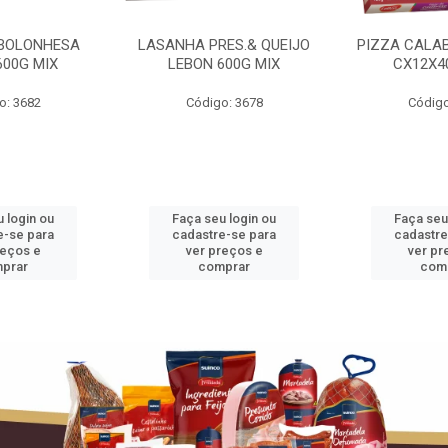
BOLONHESA
LASANHA PRES.& QUEIJO
PIZZA CALA
600G MIX
LEBON 600G MIX
CX12X4
o: 3682
Código: 3678
Código
 login ou
Faça seu login ou
Faça seu
e-se para
cadastre-se para
cadastre
reços e
ver preços e
ver pr
prar
comprar
com