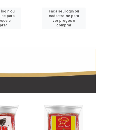
 login ou
Faça seu login ou
Faça seu 
-se para
cadastre-se para
cadastre
eços e
ver preços e
ver pr
prar
comprar
comp