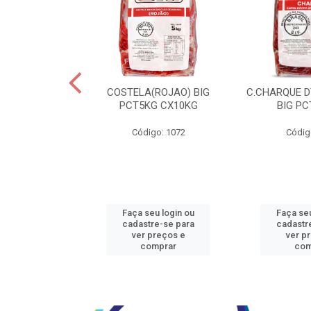
JBEEF TRASEIR
COSTELA(ROJAO) BIG
C.CHARQUE D
E20X500GR
PCT5KG CX10KG
BIG PC
o: 5242
Código: 1072
Códig
u login ou
Faça seu login ou
Faça seu
e-se para
cadastre-se para
cadastr
reços e
ver preços e
ver p
mprar
comprar
com