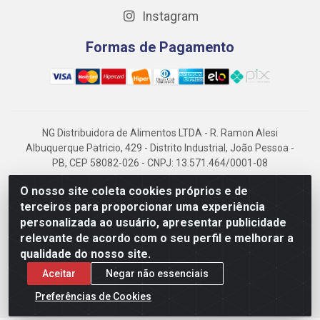
Instagram
Formas de Pagamento
NG Distribuidora de Alimentos LTDA - R. Ramon Alesi
Albuquerque Patricio, 429 - Distrito Industrial, João Pessoa -
PB, CEP 58082-026 - CNPJ: 13.571.464/0001-08
NG Alimentos, há mais de 14 anos no mercado paraibano, é
O nosso site coleta cookies próprios e de
referência em frigorificados, destacando-se pela logística
terceiros para proporcionar uma experiência
eficiente e excelência.
personalizada ao usuário, apresentar publicidade
relevante de acordo com o seu perfil e melhorar a
qualidade do nosso site.
Aceitar
Negar não essenciais
Preferências de Cookies