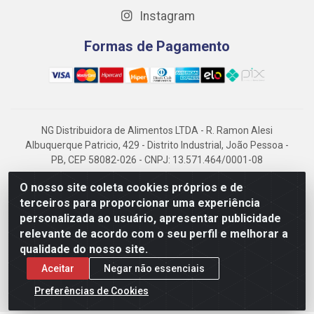
Instagram
Formas de Pagamento
NG Distribuidora de Alimentos LTDA - R. Ramon Alesi
Albuquerque Patricio, 429 - Distrito Industrial, João Pessoa -
PB, CEP 58082-026 - CNPJ: 13.571.464/0001-08
NG Alimentos, há mais de 14 anos no mercado paraibano, é
O nosso site coleta cookies próprios e de
referência em frigorificados, destacando-se pela logística
terceiros para proporcionar uma experiência
eficiente e excelência.
personalizada ao usuário, apresentar publicidade
relevante de acordo com o seu perfil e melhorar a
qualidade do nosso site.
Aceitar
Negar não essenciais
Preferências de Cookies