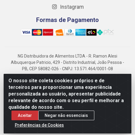
Instagram
Formas de Pagamento
NG Distribuidora de Alimentos LTDA - R. Ramon Alesi
Albuquerque Patricio, 429 - Distrito Industrial, João Pessoa -
PB, CEP 58082-026 - CNPJ: 13.571.464/0001-08
NG Alimentos, há mais de 14 anos no mercado paraibano, é
O nosso site coleta cookies próprios e de
referência em frigorificados, destacando-se pela logística
terceiros para proporcionar uma experiência
eficiente e excelência.
personalizada ao usuário, apresentar publicidade
relevante de acordo com o seu perfil e melhorar a
qualidade do nosso site.
Aceitar
Negar não essenciais
Preferências de Cookies