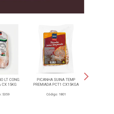
O LT CONG.
PICANHA SUINA TEMP
FILE MIGNON
 CX 15KG
PREMIADA PCT1 CX15KGA
PREMIADAC
: 5359
Código: 1801
Código