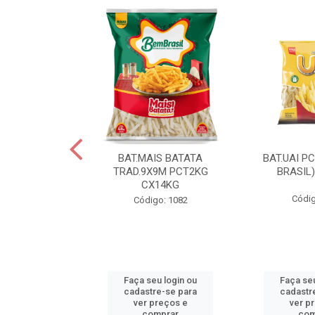
IS BATATA
BAT.MAIS BATATA
BAT.UAI P
D.9X9M
TRAD.9X9M PCT2KG
BRASIL
KGCX15KG
CX14KG
Códig
go: 940
Código: 1082
u login ou
Faça seu login ou
Faça seu
e-se para
cadastre-se para
cadastr
reços e
ver preços e
ver p
mprar
comprar
com