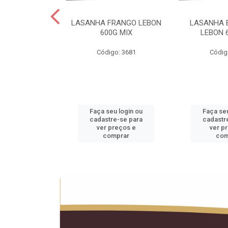
 LEBON PCT5KG
LASANHA FRANGO LEBON
LASANHA 
20KG
600G MIX
LEBON 
o: 1990
Código: 3681
Códig
u login ou
Faça seu login ou
Faça seu
e-se para
cadastre-se para
cadastr
reços e
ver preços e
ver p
mprar
comprar
com