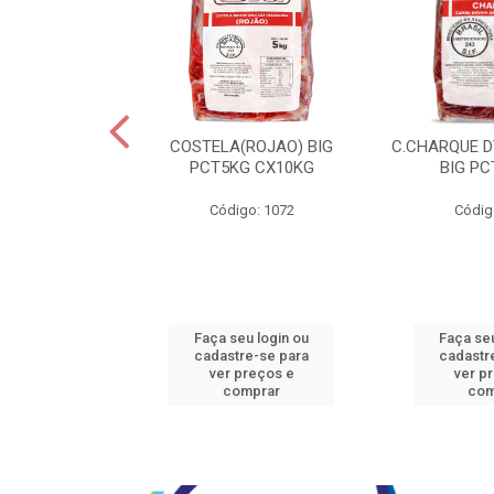
JBEEF TRASEIR
COSTELA(ROJAO) BIG
C.CHARQUE D
E20X500GR
PCT5KG CX10KG
BIG PC
o: 5242
Código: 1072
Códig
u login ou
Faça seu login ou
Faça seu
e-se para
cadastre-se para
cadastr
reços e
ver preços e
ver p
mprar
comprar
com