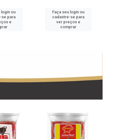
 login ou
Faça seu login ou
Faça seu 
-se para
cadastre-se para
cadastre
eços e
ver preços e
ver pr
prar
comprar
comp