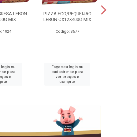
BRESA LEBON
PIZZA FGO/REQUEIJAO
PRES.SUINO 
00G MIX
LEBON CX12X400G MIX
3,5KG CX+
: 1924
Código: 3677
Código
 login ou
Faça seu login ou
Faça seu 
-se para
cadastre-se para
cadastre
eços e
ver preços e
ver pr
prar
comprar
comp