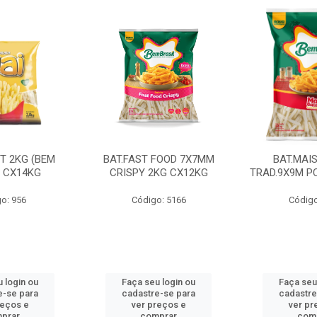
CT 2KG (BEM
BAT.FAST FOOD 7X7MM
BAT.MAI
) CX14KG
CRISPY 2KG CX12KG
TRAD.9X9M PC
o: 956
Código: 5166
Código
 login ou
Faça seu login ou
Faça seu
e-se para
cadastre-se para
cadastre
reços e
ver preços e
ver pr
prar
comprar
com