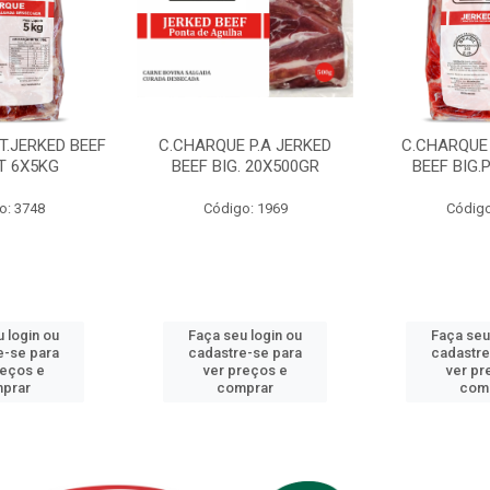
T.JERKED BEEF
C.CHARQUE P.A JERKED
C.CHARQUE 
T 6X5KG
BEEF BIG. 20X500GR
BEEF BIG.
o: 3748
Código: 1969
Código
 login ou
Faça seu login ou
Faça seu
e-se para
cadastre-se para
cadastre
reços e
ver preços e
ver pr
prar
comprar
com