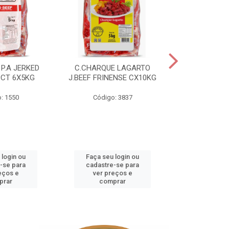
P.A JERKED
C.CHARQUE LAGARTO
COSTELA
PCT 6X5KG
J.BEEF FRINENSE CX10KG
FRINENSE PC
: 1550
Código: 3837
Código
 login ou
Faça seu login ou
Faça seu 
-se para
cadastre-se para
cadastre
eços e
ver preços e
ver pr
prar
comprar
comp