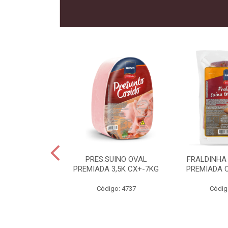
 SUINO
PRES.SUINO OVAL
FRALDINHA
IADA CX12KG
PREMIADA 3,5K CX+-7KG
PREMIADA 
o: 2286
Código: 4737
Códig