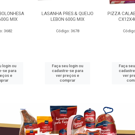
BOLONHESA
LASANHA PRES.& QUEIJO
PIZZA CALA
600G MIX
LEBON 600G MIX
CX12X4
o: 3682
Código: 3678
Código
 login ou
Faça seu login ou
Faça seu
e-se para
cadastre-se para
cadastre
reços e
ver preços e
ver pr
prar
comprar
com