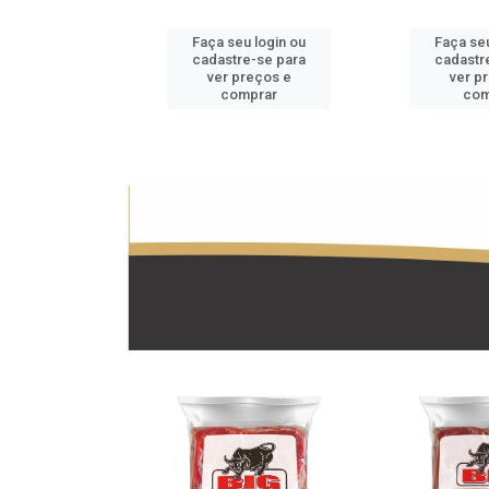
u login ou
Faça seu login ou
Faça seu
e-se para
cadastre-se para
cadastr
reços e
ver preços e
ver p
mprar
comprar
com