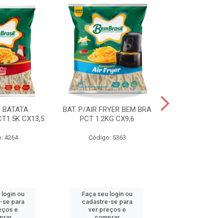
S BATATA
BAT. P/AIR FRYER BEM BRA
BAT.FAST F
T1.5K CX13,5
PCT 1.2KG CX9,6
(3668) 2KG
: 4264
Código: 5363
Código
 login ou
Faça seu login ou
Faça seu 
-se para
cadastre-se para
cadastre
eços e
ver preços e
ver pr
prar
comprar
comp