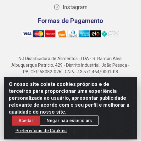
Instagram
Formas de Pagamento
NG Distribuidora de Alimentos LTDA - R. Ramon Alesi
Albuquerque Patricio, 429 - Distrito Industrial, João Pessoa -
PB, CEP 58082-026 - CNPJ: 13.571.464/0001-08
NG Alimentos, há mais de 14 anos no mercado paraibano, é
O nosso site coleta cookies próprios e de
referência em frigorificados, destacando-se pela logística
terceiros para proporcionar uma experiência
eficiente e excelência.
personalizada ao usuário, apresentar publicidade
relevante de acordo com o seu perfil e melhorar a
qualidade do nosso site.
Aceitar
Negar não essenciais
Preferências de Cookies