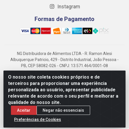
Instagram
Formas de Pagamento
NG Distribuidora de Alimentos LTDA - R. Ramon Alesi
Albuquerque Patricio, 429 - Distrito Industrial, João Pessoa -
PB, CEP 58082-026 - CNPJ: 13.571.464/0001-08
NG Alimentos, há mais de 14 anos no mercado paraibano, é
O nosso site coleta cookies próprios e de
referência em frigorificados, destacando-se pela logística
terceiros para proporcionar uma experiência
eficiente e excelência.
personalizada ao usuário, apresentar publicidade
relevante de acordo com o seu perfil e melhorar a
qualidade do nosso site.
Aceitar
Negar não essenciais
Preferências de Cookies