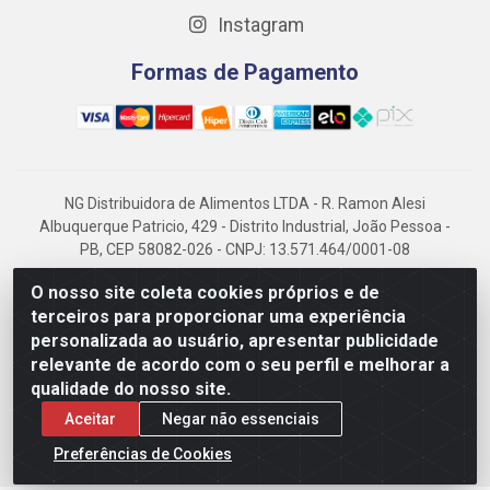
Instagram
Formas de Pagamento
NG Distribuidora de Alimentos LTDA - R. Ramon Alesi
Albuquerque Patricio, 429 - Distrito Industrial, João Pessoa -
PB, CEP 58082-026 - CNPJ: 13.571.464/0001-08
NG Alimentos, há mais de 14 anos no mercado paraibano, é
O nosso site coleta cookies próprios e de
referência em frigorificados, destacando-se pela logística
terceiros para proporcionar uma experiência
eficiente e excelência.
personalizada ao usuário, apresentar publicidade
relevante de acordo com o seu perfil e melhorar a
qualidade do nosso site.
Aceitar
Negar não essenciais
Preferências de Cookies