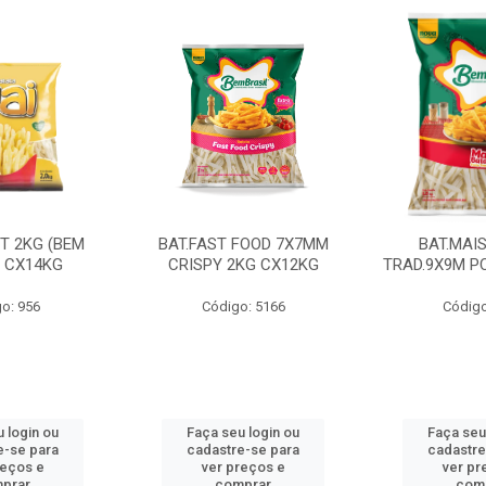
CT 2KG (BEM
BAT.FAST FOOD 7X7MM
BAT.MAI
) CX14KG
CRISPY 2KG CX12KG
TRAD.9X9M PC
o: 956
Código: 5166
Código
 login ou
Faça seu login ou
Faça seu
e-se para
cadastre-se para
cadastre
reços e
ver preços e
ver pr
prar
comprar
com