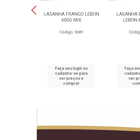
 LEBON PCT5KG
LASANHA FRANGO LEBON
LASANHA 
20KG
600G MIX
LEBON 
o: 1990
Código: 3681
Códig
u login ou
Faça seu login ou
Faça seu
e-se para
cadastre-se para
cadastr
reços e
ver preços e
ver p
mprar
comprar
com