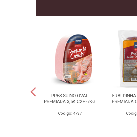
 SUINO
PRES.SUINO OVAL
FRALDINHA
IADA CX12KG
PREMIADA 3,5K CX+-7KG
PREMIADA 
o: 2286
Código: 4737
Códig