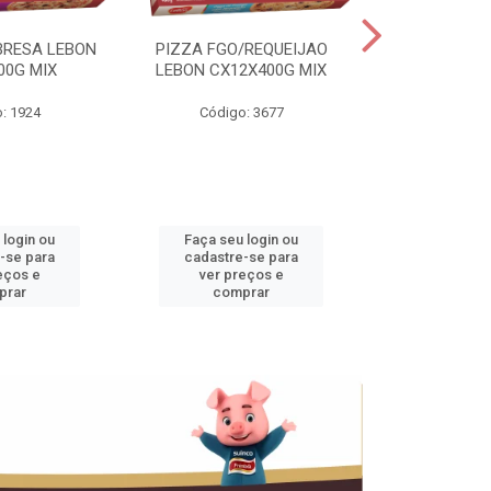
BRESA LEBON
PIZZA FGO/REQUEIJAO
PRES.SUINO 
00G MIX
LEBON CX12X400G MIX
3,5KG CX+
: 1924
Código: 3677
Código
 login ou
Faça seu login ou
Faça seu 
-se para
cadastre-se para
cadastre
eços e
ver preços e
ver pr
prar
comprar
comp