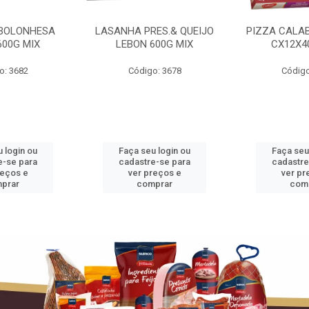
BOLONHESA
LASANHA PRES.& QUEIJO
PIZZA CALA
600G MIX
LEBON 600G MIX
CX12X4
o: 3682
Código: 3678
Código
 login ou
Faça seu login ou
Faça seu
e-se para
cadastre-se para
cadastre
reços e
ver preços e
ver pr
prar
comprar
com