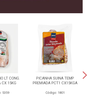
O LT CONG.
PICANHA SUINA TEMP
FILE MIGNON
 CX 15KG
PREMIADA PCT1 CX15KGA
PREMIADAC
: 5359
Código: 1801
Código