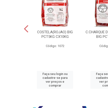
JBEEF TRASEIR
COSTELA(ROJAO) BIG
C.CHARQUE D
E20X500GR
PCT5KG CX10KG
BIG PC
o: 5242
Código: 1072
Códig
u login ou
Faça seu login ou
Faça seu
e-se para
cadastre-se para
cadastr
reços e
ver preços e
ver p
mprar
comprar
com