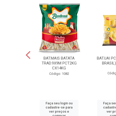
IS BATATA
BAT.MAIS BATATA
BAT.UAI P
D.9X9M
TRAD.9X9M PCT2KG
BRASIL
KGCX15KG
CX14KG
Códig
go: 940
Código: 1082
u login ou
Faça seu login ou
Faça seu
e-se para
cadastre-se para
cadastr
reços e
ver preços e
ver p
mprar
comprar
com