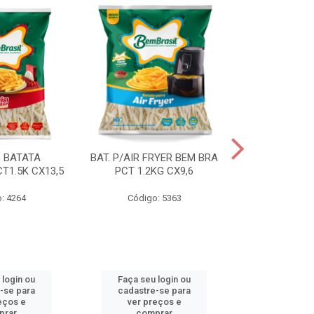
S BATATA
BAT. P/AIR FRYER BEM BRA
BAT.FAST F
T1.5K CX13,5
PCT 1.2KG CX9,6
(3668) 2KG
: 4264
Código: 5363
Código
 login ou
Faça seu login ou
Faça seu 
-se para
cadastre-se para
cadastre
eços e
ver preços e
ver pr
prar
comprar
comp