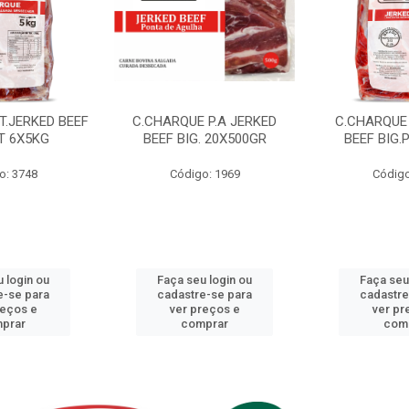
T.JERKED BEEF
C.CHARQUE P.A JERKED
C.CHARQUE 
T 6X5KG
BEEF BIG. 20X500GR
BEEF BIG.
o: 3748
Código: 1969
Código
 login ou
Faça seu login ou
Faça seu
e-se para
cadastre-se para
cadastre
reços e
ver preços e
ver pr
prar
comprar
com