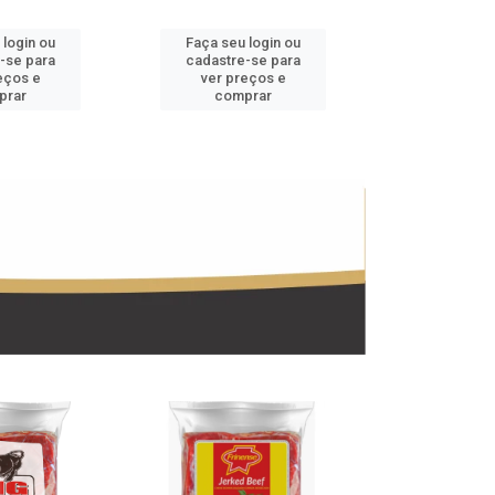
 login ou
Faça seu login ou
Faça seu 
-se para
cadastre-se para
cadastre
eços e
ver preços e
ver pr
prar
comprar
comp