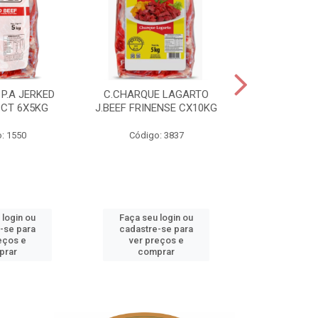
P.A JERKED
C.CHARQUE LAGARTO
COSTELA
PCT 6X5KG
J.BEEF FRINENSE CX10KG
FRINENSE PC
: 1550
Código: 3837
Código
 login ou
Faça seu login ou
Faça seu 
-se para
cadastre-se para
cadastre
eços e
ver preços e
ver pr
prar
comprar
comp