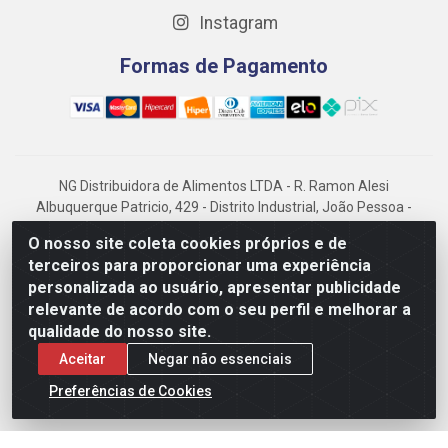
Instagram
Formas de Pagamento
NG Distribuidora de Alimentos LTDA - R. Ramon Alesi
Albuquerque Patricio, 429 - Distrito Industrial, João Pessoa -
PB, CEP 58082-026 - CNPJ: 13.571.464/0001-08
O nosso site coleta cookies próprios e de
terceiros para proporcionar uma experiência
NG Alimentos, há mais de 14 anos no mercado paraibano, é
personalizada ao usuário, apresentar publicidade
referência em frigorificados, destacando-se pela logística
eficiente e excelência.
relevante de acordo com o seu perfil e melhorar a
qualidade do nosso site.
Aceitar
Negar não essenciais
Preferências de Cookies