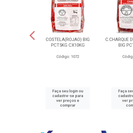
JBEEF TRASEIR
COSTELA(ROJAO) BIG
C.CHARQUE D
E20X500GR
PCT5KG CX10KG
BIG PC
o: 5242
Código: 1072
Códig
u login ou
Faça seu login ou
Faça seu
e-se para
cadastre-se para
cadastr
reços e
ver preços e
ver p
mprar
comprar
com