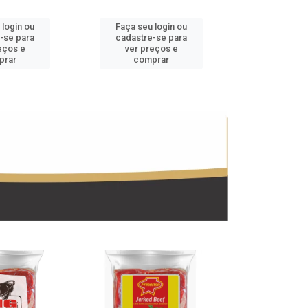
 login ou
Faça seu login ou
Faça seu 
-se para
cadastre-se para
cadastre
eços e
ver preços e
ver pr
prar
comprar
comp