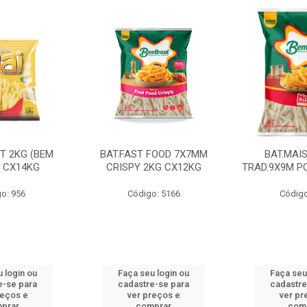
CT 2KG (BEM
BAT.FAST FOOD 7X7MM
BAT.MAI
) CX14KG
CRISPY 2KG CX12KG
TRAD.9X9M PC
o: 956
Código: 5166
Código
 login ou
Faça seu login ou
Faça seu
e-se para
cadastre-se para
cadastre
reços e
ver preços e
ver pr
prar
comprar
com