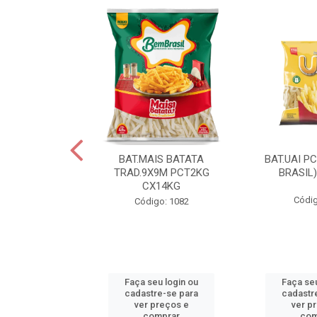
IS BATATA
BAT.MAIS BATATA
BAT.UAI P
D.9X9M
TRAD.9X9M PCT2KG
BRASIL
KGCX15KG
CX14KG
Códig
go: 940
Código: 1082
u login ou
Faça seu login ou
Faça seu
e-se para
cadastre-se para
cadastr
reços e
ver preços e
ver p
mprar
comprar
com