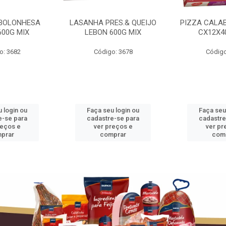
BOLONHESA
LASANHA PRES.& QUEIJO
PIZZA CALA
600G MIX
LEBON 600G MIX
CX12X4
o: 3682
Código: 3678
Código
 login ou
Faça seu login ou
Faça seu
e-se para
cadastre-se para
cadastre
reços e
ver preços e
ver pr
prar
comprar
com