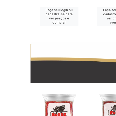
u login ou
Faça seu login ou
Faça seu
e-se para
cadastre-se para
cadastr
reços e
ver preços e
ver p
mprar
comprar
com