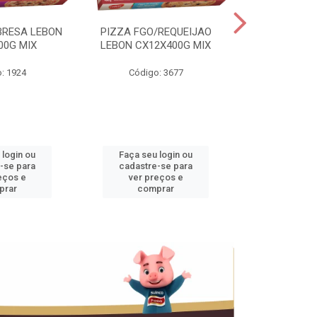
BRESA LEBON
PIZZA FGO/REQUEIJAO
PRES.SUINO 
00G MIX
LEBON CX12X400G MIX
3,5KG CX+
: 1924
Código: 3677
Código
 login ou
Faça seu login ou
Faça seu 
-se para
cadastre-se para
cadastre
eços e
ver preços e
ver pr
prar
comprar
comp