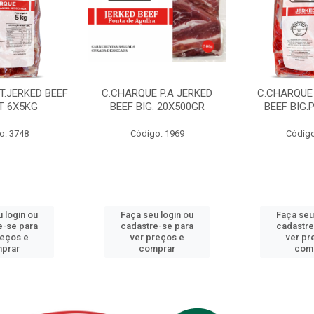
T.JERKED BEEF
C.CHARQUE P.A JERKED
C.CHARQUE 
T 6X5KG
BEEF BIG. 20X500GR
BEEF BIG.
o: 3748
Código: 1969
Código
 login ou
Faça seu login ou
Faça seu
e-se para
cadastre-se para
cadastre
reços e
ver preços e
ver pr
prar
comprar
com