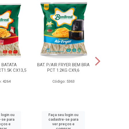
S BATATA
BAT. P/AIR FRYER BEM BRA
BAT.FAST F
T1.5K CX13,5
PCT 1.2KG CX9,6
(3668) 2KG
: 4264
Código: 5363
Código
 login ou
Faça seu login ou
Faça seu 
-se para
cadastre-se para
cadastre
eços e
ver preços e
ver pr
prar
comprar
comp