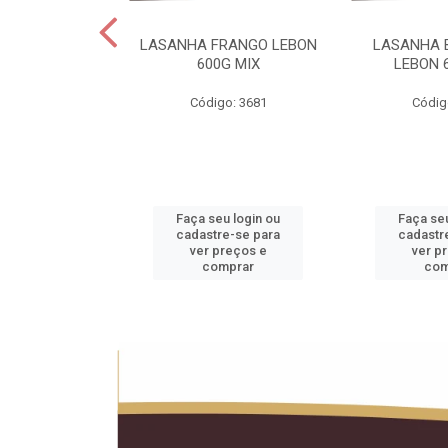
 LEBON PCT5KG
LASANHA FRANGO LEBON
LASANHA 
20KG
600G MIX
LEBON 
o: 1990
Código: 3681
Códig
u login ou
Faça seu login ou
Faça seu
e-se para
cadastre-se para
cadastr
reços e
ver preços e
ver p
mprar
comprar
com