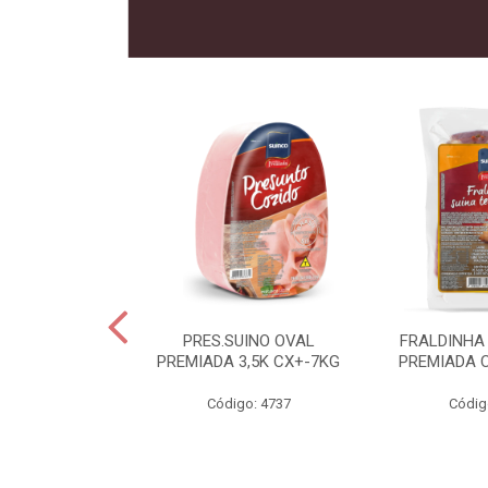
 SUINO
PRES.SUINO OVAL
FRALDINHA
IADA CX12KG
PREMIADA 3,5K CX+-7KG
PREMIADA 
o: 2286
Código: 4737
Códig