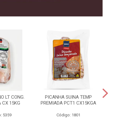
O LT CONG.
PICANHA SUINA TEMP
FILE MIGNON
 CX 15KG
PREMIADA PCT1 CX15KGA
PREMIADAC
: 5359
Código: 1801
Código