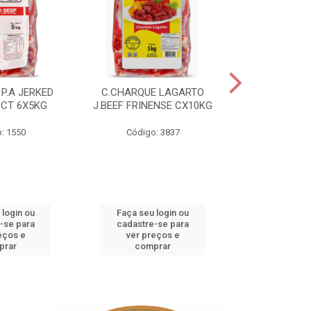
P.A JERKED
C.CHARQUE LAGARTO
COSTELA
PCT 6X5KG
J.BEEF FRINENSE CX10KG
FRINENSE PC
: 1550
Código: 3837
Código
 login ou
Faça seu login ou
Faça seu 
-se para
cadastre-se para
cadastre
eços e
ver preços e
ver pr
prar
comprar
comp