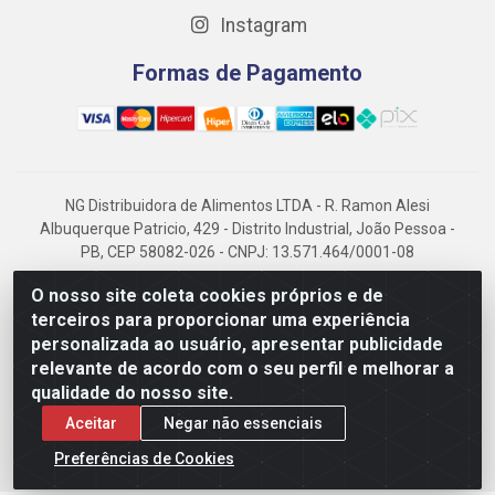
Instagram
Formas de Pagamento
NG Distribuidora de Alimentos LTDA - R. Ramon Alesi
Albuquerque Patricio, 429 - Distrito Industrial, João Pessoa -
PB, CEP 58082-026 - CNPJ: 13.571.464/0001-08
NG Alimentos, há mais de 14 anos no mercado paraibano, é
O nosso site coleta cookies próprios e de
referência em frigorificados, destacando-se pela logística
terceiros para proporcionar uma experiência
eficiente e excelência.
personalizada ao usuário, apresentar publicidade
relevante de acordo com o seu perfil e melhorar a
qualidade do nosso site.
Aceitar
Negar não essenciais
Preferências de Cookies