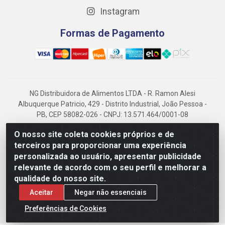
Instagram
Formas de Pagamento
NG Distribuidora de Alimentos LTDA - R. Ramon Alesi
Albuquerque Patricio, 429 - Distrito Industrial, João Pessoa -
PB, CEP 58082-026 - CNPJ: 13.571.464/0001-08
NG Alimentos, há mais de 14 anos no mercado paraibano, é
O nosso site coleta cookies próprios e de
referência em frigorificados, destacando-se pela logística
terceiros para proporcionar uma experiência
eficiente e excelência.
personalizada ao usuário, apresentar publicidade
relevante de acordo com o seu perfil e melhorar a
qualidade do nosso site.
Aceitar
Negar não essenciais
Preferências de Cookies