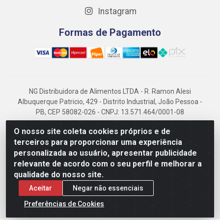
Instagram
Formas de Pagamento
NG Distribuidora de Alimentos LTDA - R. Ramon Alesi
Albuquerque Patricio, 429 - Distrito Industrial, João Pessoa -
PB, CEP 58082-026 - CNPJ: 13.571.464/0001-08
NG Alimentos, há mais de 14 anos no mercado paraibano, é
O nosso site coleta cookies próprios e de
referência em frigorificados, destacando-se pela logística
terceiros para proporcionar uma experiência
eficiente e excelência.
personalizada ao usuário, apresentar publicidade
relevante de acordo com o seu perfil e melhorar a
qualidade do nosso site.
Aceitar
Negar não essenciais
Preferências de Cookies