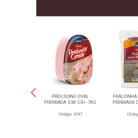
 SUINO
PRES.SUINO OVAL
FRALDINHA
IADA CX12KG
PREMIADA 3,5K CX+-7KG
PREMIADA 
o: 2286
Código: 4737
Códig