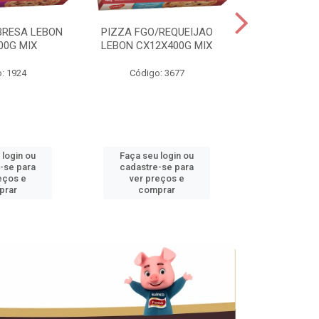
BRESA LEBON
PIZZA FGO/REQUEIJAO
PRES.SUINO 
00G MIX
LEBON CX12X400G MIX
3,5KG CX+
: 1924
Código: 3677
Código
 login ou
Faça seu login ou
Faça seu 
-se para
cadastre-se para
cadastre
eços e
ver preços e
ver pr
prar
comprar
comp