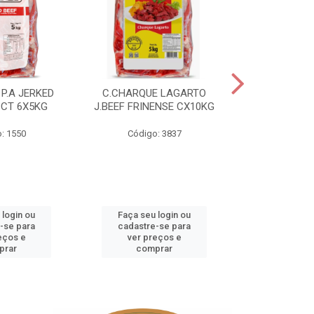
P.A JERKED
C.CHARQUE LAGARTO
COSTELA
PCT 6X5KG
J.BEEF FRINENSE CX10KG
FRINENSE PC
: 1550
Código: 3837
Código
 login ou
Faça seu login ou
Faça seu 
-se para
cadastre-se para
cadastre
eços e
ver preços e
ver pr
prar
comprar
comp