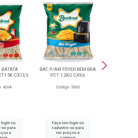
S BATATA
BAT. P/AIR FRYER BEM BRA
BAT.FAST F
T1.5K CX13,5
PCT 1.2KG CX9,6
(3668) 2KG
: 4264
Código: 5363
Código
 login ou
Faça seu login ou
Faça seu 
-se para
cadastre-se para
cadastre
eços e
ver preços e
ver pr
prar
comprar
comp