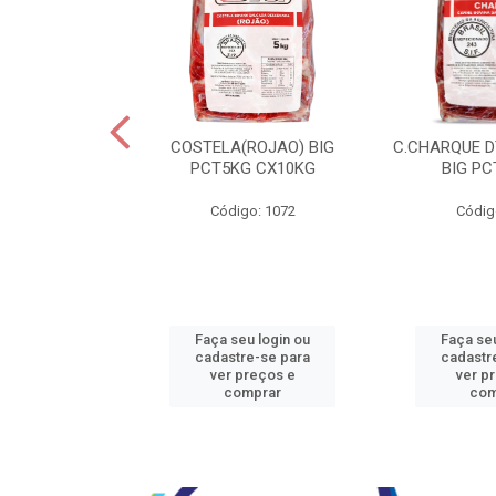
JBEEF TRASEIR
COSTELA(ROJAO) BIG
C.CHARQUE D
E20X500GR
PCT5KG CX10KG
BIG PC
o: 5242
Código: 1072
Códig
u login ou
Faça seu login ou
Faça seu
e-se para
cadastre-se para
cadastr
reços e
ver preços e
ver p
mprar
comprar
com