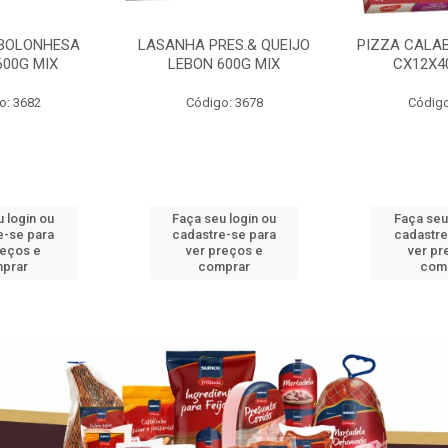
BOLONHESA
LASANHA PRES.& QUEIJO
PIZZA CALA
600G MIX
LEBON 600G MIX
CX12X4
o: 3682
Código: 3678
Código
 login ou
Faça seu login ou
Faça seu
e-se para
cadastre-se para
cadastre
reços e
ver preços e
ver pr
prar
comprar
com