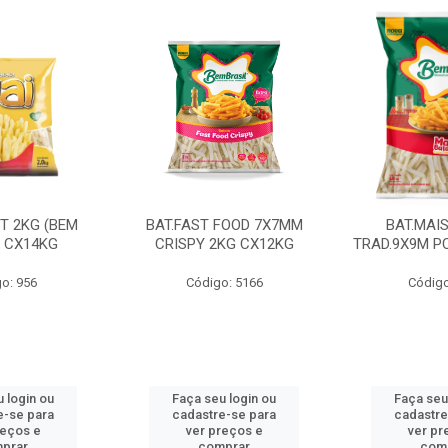
CT 2KG (BEM
BAT.FAST FOOD 7X7MM
BAT.MAI
) CX14KG
CRISPY 2KG CX12KG
TRAD.9X9M PC
o: 956
Código: 5166
Código
 login ou
Faça seu login ou
Faça seu
e-se para
cadastre-se para
cadastre
reços e
ver preços e
ver pr
prar
comprar
com