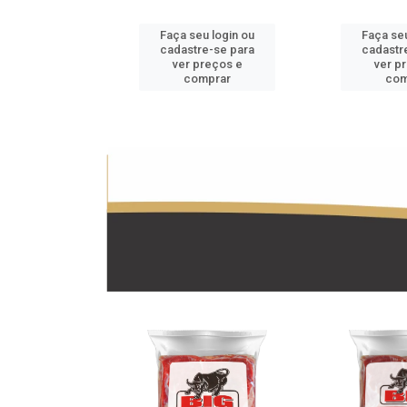
u login ou
Faça seu login ou
Faça seu
e-se para
cadastre-se para
cadastr
reços e
ver preços e
ver p
mprar
comprar
com