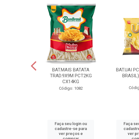
IS BATATA
BAT.MAIS BATATA
BAT.UAI P
D.9X9M
TRAD.9X9M PCT2KG
BRASIL
KGCX15KG
CX14KG
Códig
go: 940
Código: 1082
u login ou
Faça seu login ou
Faça seu
e-se para
cadastre-se para
cadastr
reços e
ver preços e
ver p
mprar
comprar
com