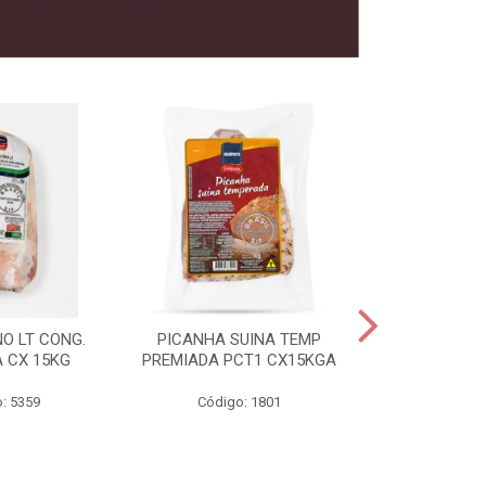
O LT CONG.
PICANHA SUINA TEMP
FILE MIGNON
 CX 15KG
PREMIADA PCT1 CX15KGA
PREMIADAC
: 5359
Código: 1801
Código