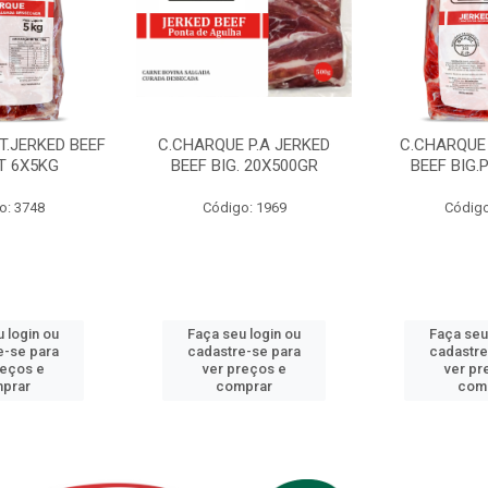
T.JERKED BEEF
C.CHARQUE P.A JERKED
C.CHARQUE 
T 6X5KG
BEEF BIG. 20X500GR
BEEF BIG.
o: 3748
Código: 1969
Código
 login ou
Faça seu login ou
Faça seu
e-se para
cadastre-se para
cadastre
reços e
ver preços e
ver pr
prar
comprar
com