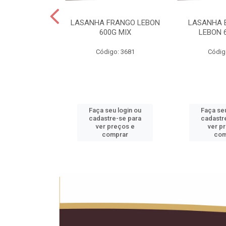
 LEBON PCT5KG
LASANHA FRANGO LEBON
LASANHA 
20KG
600G MIX
LEBON 
o: 1990
Código: 3681
Códig
u login ou
Faça seu login ou
Faça seu
e-se para
cadastre-se para
cadastr
reços e
ver preços e
ver p
mprar
comprar
com