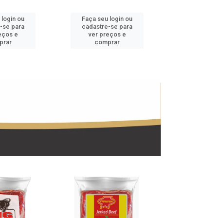
 login ou
Faça seu login ou
Faça seu 
-se para
cadastre-se para
cadastre
eços e
ver preços e
ver pr
prar
comprar
comp