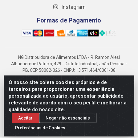
Instagram
Formas de Pagamento
NG Distribuidora de Alimentos LTDA - R. Ramon Alesi
Albuquerque Patricio, 429 - Distrito Industrial, João Pessoa -
PB, CEP 58082-026 - CNPJ: 13.571.464/0001-08
NG Alimentos, há mais de 14 anos no mercado paraibano, é
O nosso site coleta cookies próprios e de
referência em frigorificados, destacando-se pela logística
terceiros para proporcionar uma experiência
eficiente e excelência.
personalizada ao usuário, apresentar publicidade
relevante de acordo com o seu perfil e melhorar a
qualidade do nosso site.
Aceitar
Negar não essenciais
Preferências de Cookies