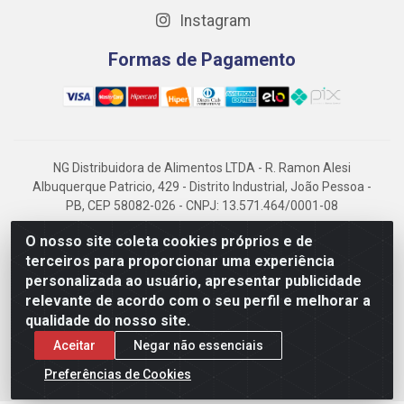
Instagram
Formas de Pagamento
NG Distribuidora de Alimentos LTDA - R. Ramon Alesi
Albuquerque Patricio, 429 - Distrito Industrial, João Pessoa -
PB, CEP 58082-026 - CNPJ: 13.571.464/0001-08
NG Alimentos, há mais de 14 anos no mercado paraibano, é
O nosso site coleta cookies próprios e de
referência em frigorificados, destacando-se pela logística
terceiros para proporcionar uma experiência
eficiente e excelência.
personalizada ao usuário, apresentar publicidade
relevante de acordo com o seu perfil e melhorar a
qualidade do nosso site.
Aceitar
Negar não essenciais
Preferências de Cookies