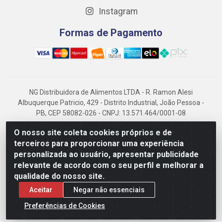
Instagram
Formas de Pagamento
NG Distribuidora de Alimentos LTDA - R. Ramon Alesi
Albuquerque Patricio, 429 - Distrito Industrial, João Pessoa -
PB, CEP 58082-026 - CNPJ: 13.571.464/0001-08
NG Alimentos, há mais de 14 anos no mercado paraibano, é
O nosso site coleta cookies próprios e de
referência em frigorificados, destacando-se pela logística
terceiros para proporcionar uma experiência
eficiente e excelência.
personalizada ao usuário, apresentar publicidade
relevante de acordo com o seu perfil e melhorar a
qualidade do nosso site.
Aceitar
Negar não essenciais
Preferências de Cookies