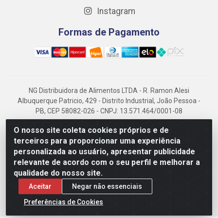
Instagram
Formas de Pagamento
NG Distribuidora de Alimentos LTDA - R. Ramon Alesi
Albuquerque Patricio, 429 - Distrito Industrial, João Pessoa -
PB, CEP 58082-026 - CNPJ: 13.571.464/0001-08
NG Alimentos, há mais de 14 anos no mercado paraibano, é
O nosso site coleta cookies próprios e de
referência em frigorificados, destacando-se pela logística
terceiros para proporcionar uma experiência
eficiente e excelência.
personalizada ao usuário, apresentar publicidade
relevante de acordo com o seu perfil e melhorar a
qualidade do nosso site.
Aceitar
Negar não essenciais
Preferências de Cookies