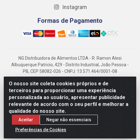
Instagram
Formas de Pagamento
NG Distribuidora de Alimentos LTDA - R. Ramon Alesi
Albuquerque Patricio, 429 - Distrito Industrial, João Pessoa -
PB, CEP 58082-026 - CNPJ: 13.571.464/0001-08
NG Alimentos, há mais de 14 anos no mercado paraibano, é
O nosso site coleta cookies próprios e de
referência em frigorificados, destacando-se pela logística
terceiros para proporcionar uma experiência
eficiente e excelência.
personalizada ao usuário, apresentar publicidade
relevante de acordo com o seu perfil e melhorar a
qualidade do nosso site.
Aceitar
Negar não essenciais
Preferências de Cookies