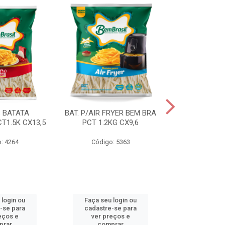
S BATATA
BAT. P/AIR FRYER BEM BRA
BAT.FAST F
T1.5K CX13,5
PCT 1.2KG CX9,6
(3668) 2KG
: 4264
Código: 5363
Código
 login ou
Faça seu login ou
Faça seu 
-se para
cadastre-se para
cadastre
eços e
ver preços e
ver pr
prar
comprar
comp