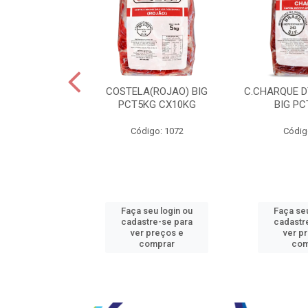
JBEEF TRASEIR
COSTELA(ROJAO) BIG
C.CHARQUE D
E20X500GR
PCT5KG CX10KG
BIG PC
o: 5242
Código: 1072
Códig
u login ou
Faça seu login ou
Faça seu
e-se para
cadastre-se para
cadastr
reços e
ver preços e
ver p
mprar
comprar
com