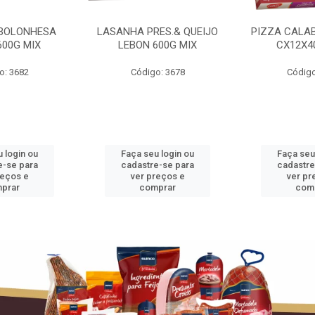
BOLONHESA
LASANHA PRES.& QUEIJO
PIZZA CALA
600G MIX
LEBON 600G MIX
CX12X4
o: 3682
Código: 3678
Código
 login ou
Faça seu login ou
Faça seu
e-se para
cadastre-se para
cadastre
reços e
ver preços e
ver pr
prar
comprar
com