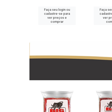
u login ou
Faça seu login ou
Faça seu
e-se para
cadastre-se para
cadastr
reços e
ver preços e
ver p
mprar
comprar
com