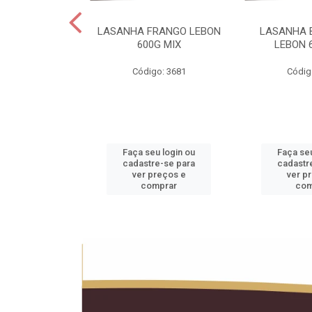
 LEBON PCT5KG
LASANHA FRANGO LEBON
LASANHA 
20KG
600G MIX
LEBON 
o: 1990
Código: 3681
Códig
u login ou
Faça seu login ou
Faça seu
e-se para
cadastre-se para
cadastr
reços e
ver preços e
ver p
mprar
comprar
com