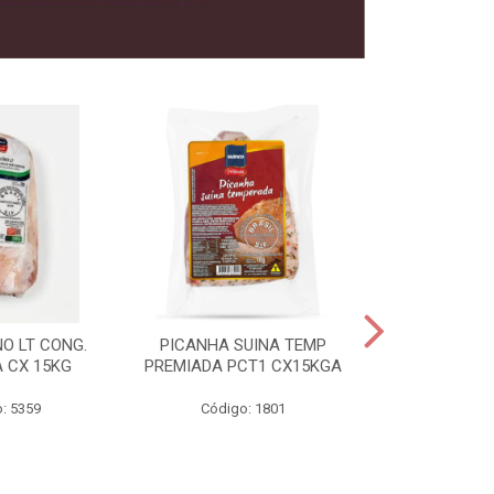
O LT CONG.
PICANHA SUINA TEMP
FILE MIGNON
 CX 15KG
PREMIADA PCT1 CX15KGA
PREMIADAC
: 5359
Código: 1801
Código