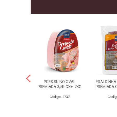
 SUINO
PRES.SUINO OVAL
FRALDINHA
IADA CX12KG
PREMIADA 3,5K CX+-7KG
PREMIADA 
o: 2286
Código: 4737
Códig