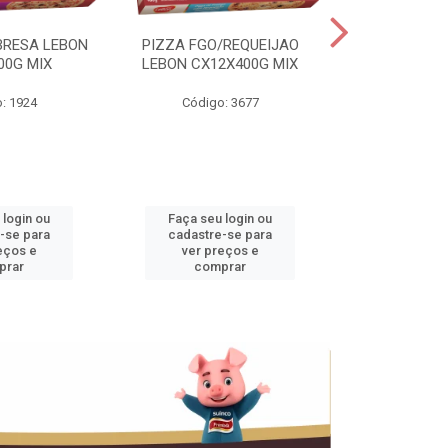
BRESA LEBON
PIZZA FGO/REQUEIJAO
PRES.SUINO 
00G MIX
LEBON CX12X400G MIX
3,5KG CX+
: 1924
Código: 3677
Código
 login ou
Faça seu login ou
Faça seu 
-se para
cadastre-se para
cadastre
eços e
ver preços e
ver pr
prar
comprar
comp