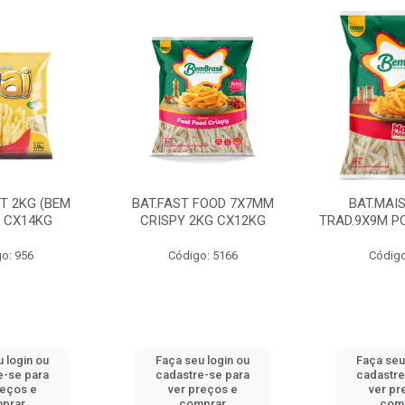
CT 2KG (BEM
BAT.FAST FOOD 7X7MM
BAT.MAI
) CX14KG
CRISPY 2KG CX12KG
TRAD.9X9M PC
o: 956
Código: 5166
Código
 login ou
Faça seu login ou
Faça seu
e-se para
cadastre-se para
cadastre
reços e
ver preços e
ver pr
prar
comprar
com