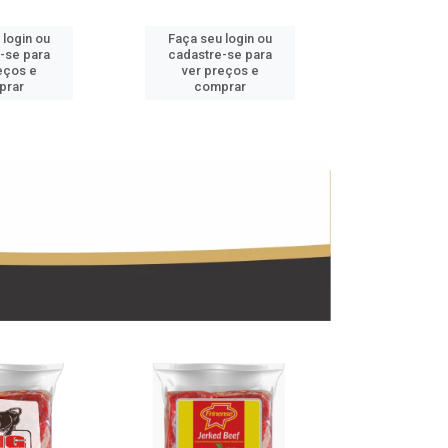
 login ou
Faça seu login ou
Faça seu 
-se para
cadastre-se para
cadastre
eços e
ver preços e
ver pr
prar
comprar
comp