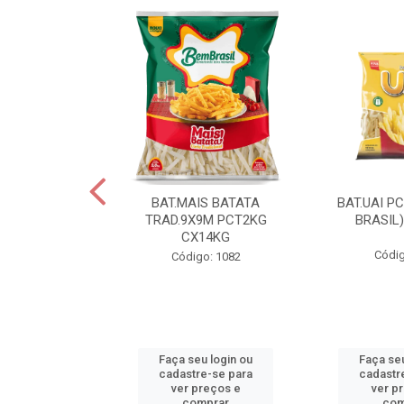
IS BATATA
BAT.MAIS BATATA
BAT.UAI P
D.9X9M
TRAD.9X9M PCT2KG
BRASIL
KGCX15KG
CX14KG
Códig
go: 940
Código: 1082
u login ou
Faça seu login ou
Faça seu
e-se para
cadastre-se para
cadastr
reços e
ver preços e
ver p
mprar
comprar
com