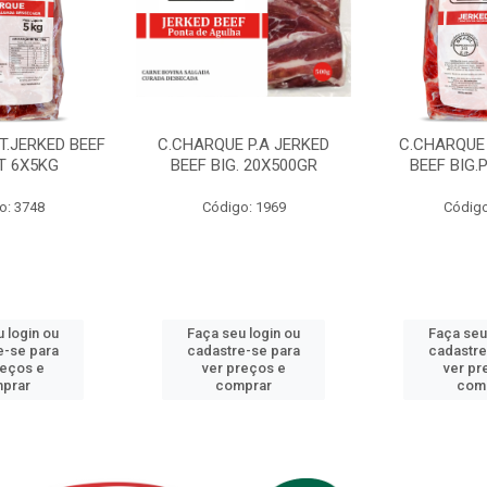
T.JERKED BEEF
C.CHARQUE P.A JERKED
C.CHARQUE 
T 6X5KG
BEEF BIG. 20X500GR
BEEF BIG.
o: 3748
Código: 1969
Código
 login ou
Faça seu login ou
Faça seu
e-se para
cadastre-se para
cadastre
reços e
ver preços e
ver pr
prar
comprar
com