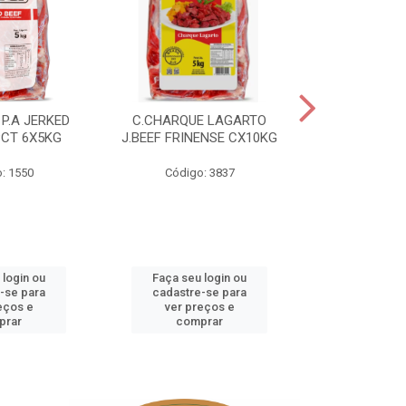
P.A JERKED
C.CHARQUE LAGARTO
COSTELA
PCT 6X5KG
J.BEEF FRINENSE CX10KG
FRINENSE PC
: 1550
Código: 3837
Código
 login ou
Faça seu login ou
Faça seu 
-se para
cadastre-se para
cadastre
eços e
ver preços e
ver pr
prar
comprar
comp