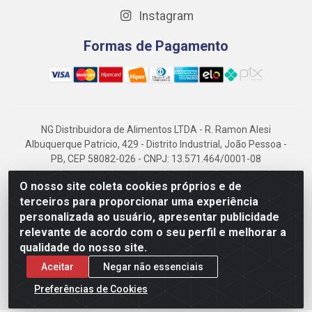
Instagram
Formas de Pagamento
NG Distribuidora de Alimentos LTDA - R. Ramon Alesi
Albuquerque Patricio, 429 - Distrito Industrial, João Pessoa -
PB, CEP 58082-026 - CNPJ: 13.571.464/0001-08
NG Alimentos, há mais de 14 anos no mercado paraibano, é
O nosso site coleta cookies próprios e de
referência em frigorificados, destacando-se pela logística
terceiros para proporcionar uma experiência
eficiente e excelência.
personalizada ao usuário, apresentar publicidade
relevante de acordo com o seu perfil e melhorar a
qualidade do nosso site.
Aceitar
Negar não essenciais
Preferências de Cookies