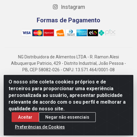
Instagram
Formas de Pagamento
NG Distribuidora de Alimentos LTDA - R. Ramon Alesi
Albuquerque Patricio, 429 - Distrito Industrial, João Pessoa -
PB, CEP 58082-026 - CNPJ: 13.571.464/0001-08
NG Alimentos, há mais de 14 anos no mercado paraibano, é
O nosso site coleta cookies próprios e de
referência em frigorificados, destacando-se pela logística
terceiros para proporcionar uma experiência
eficiente e excelência.
personalizada ao usuário, apresentar publicidade
relevante de acordo com o seu perfil e melhorar a
qualidade do nosso site.
Aceitar
Negar não essenciais
Preferências de Cookies