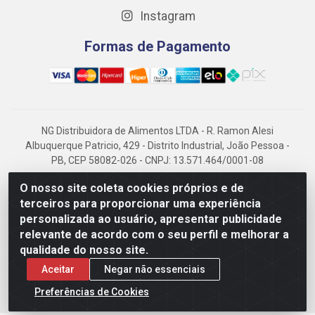
Instagram
Formas de Pagamento
NG Distribuidora de Alimentos LTDA - R. Ramon Alesi
Albuquerque Patricio, 429 - Distrito Industrial, João Pessoa -
PB, CEP 58082-026 - CNPJ: 13.571.464/0001-08
NG Alimentos, há mais de 14 anos no mercado paraibano, é
O nosso site coleta cookies próprios e de
referência em frigorificados, destacando-se pela logística
terceiros para proporcionar uma experiência
eficiente e excelência.
personalizada ao usuário, apresentar publicidade
relevante de acordo com o seu perfil e melhorar a
qualidade do nosso site.
Aceitar
Negar não essenciais
Preferências de Cookies