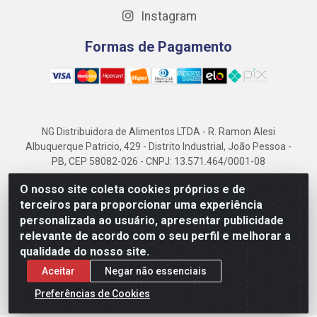
Instagram
Formas de Pagamento
NG Distribuidora de Alimentos LTDA - R. Ramon Alesi
Albuquerque Patricio, 429 - Distrito Industrial, João Pessoa -
PB, CEP 58082-026 - CNPJ: 13.571.464/0001-08
NG Alimentos, há mais de 14 anos no mercado paraibano, é
O nosso site coleta cookies próprios e de
referência em frigorificados, destacando-se pela logística
terceiros para proporcionar uma experiência
eficiente e excelência.
personalizada ao usuário, apresentar publicidade
relevante de acordo com o seu perfil e melhorar a
qualidade do nosso site.
Aceitar
Negar não essenciais
Preferências de Cookies