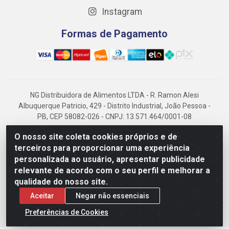
Instagram
Formas de Pagamento
NG Distribuidora de Alimentos LTDA - R. Ramon Alesi
Albuquerque Patricio, 429 - Distrito Industrial, João Pessoa -
PB, CEP 58082-026 - CNPJ: 13.571.464/0001-08
NG Alimentos, há mais de 14 anos no mercado paraibano, é
O nosso site coleta cookies próprios e de
referência em frigorificados, destacando-se pela logística
terceiros para proporcionar uma experiência
eficiente e excelência.
personalizada ao usuário, apresentar publicidade
relevante de acordo com o seu perfil e melhorar a
qualidade do nosso site.
Aceitar
Negar não essenciais
Preferências de Cookies