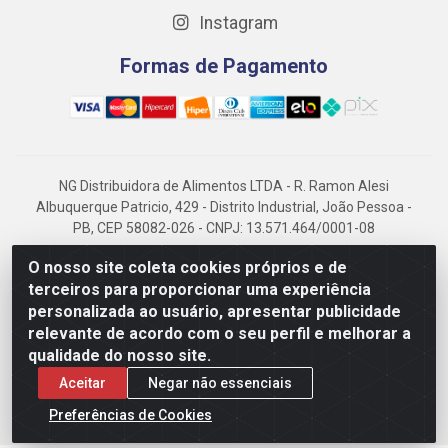
Instagram
Formas de Pagamento
NG Distribuidora de Alimentos LTDA - R. Ramon Alesi
Albuquerque Patricio, 429 - Distrito Industrial, João Pessoa -
PB, CEP 58082-026 - CNPJ: 13.571.464/0001-08
NG Alimentos, há mais de 14 anos no mercado paraibano, é
O nosso site coleta cookies próprios e de
referência em frigorificados, destacando-se pela logística
terceiros para proporcionar uma experiência
eficiente e excelência.
personalizada ao usuário, apresentar publicidade
relevante de acordo com o seu perfil e melhorar a
qualidade do nosso site.
Aceitar
Negar não essenciais
Preferências de Cookies