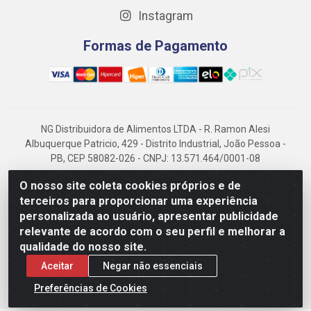
Instagram
Formas de Pagamento
NG Distribuidora de Alimentos LTDA - R. Ramon Alesi
Albuquerque Patricio, 429 - Distrito Industrial, João Pessoa -
PB, CEP 58082-026 - CNPJ: 13.571.464/0001-08
NG Alimentos, há mais de 14 anos no mercado paraibano, é
O nosso site coleta cookies próprios e de
referência em frigorificados, destacando-se pela logística
terceiros para proporcionar uma experiência
eficiente e excelência.
personalizada ao usuário, apresentar publicidade
relevante de acordo com o seu perfil e melhorar a
qualidade do nosso site.
Aceitar
Negar não essenciais
Preferências de Cookies