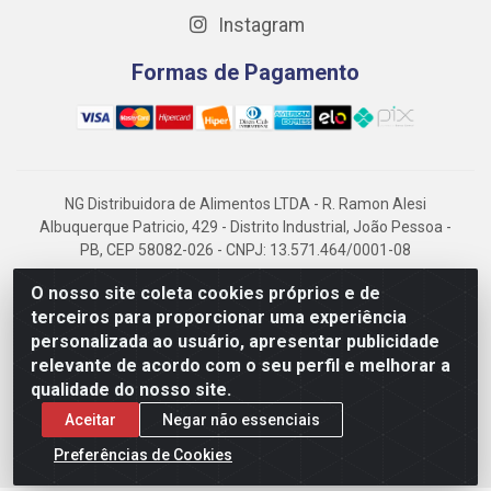
Instagram
Formas de Pagamento
NG Distribuidora de Alimentos LTDA - R. Ramon Alesi
Albuquerque Patricio, 429 - Distrito Industrial, João Pessoa -
PB, CEP 58082-026 - CNPJ: 13.571.464/0001-08
NG Alimentos, há mais de 14 anos no mercado paraibano, é
O nosso site coleta cookies próprios e de
referência em frigorificados, destacando-se pela logística
terceiros para proporcionar uma experiência
eficiente e excelência.
personalizada ao usuário, apresentar publicidade
relevante de acordo com o seu perfil e melhorar a
qualidade do nosso site.
Aceitar
Negar não essenciais
Preferências de Cookies