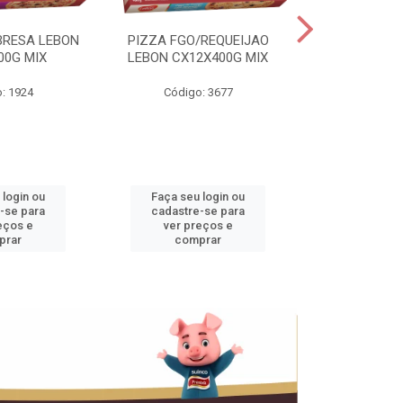
BRESA LEBON
PIZZA FGO/REQUEIJAO
PRES.SUINO 
00G MIX
LEBON CX12X400G MIX
3,5KG CX+
: 1924
Código: 3677
Código
 login ou
Faça seu login ou
Faça seu 
-se para
cadastre-se para
cadastre
eços e
ver preços e
ver pr
prar
comprar
comp