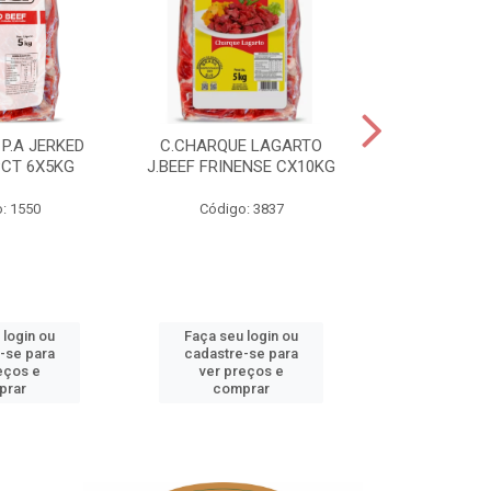
P.A JERKED
C.CHARQUE LAGARTO
COSTELA
PCT 6X5KG
J.BEEF FRINENSE CX10KG
FRINENSE PC
: 1550
Código: 3837
Código
 login ou
Faça seu login ou
Faça seu 
-se para
cadastre-se para
cadastre
eços e
ver preços e
ver pr
prar
comprar
comp