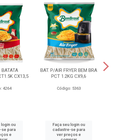
S BATATA
BAT. P/AIR FRYER BEM BRA
BAT.FAST F
T1.5K CX13,5
PCT 1.2KG CX9,6
(3668) 2KG
: 4264
Código: 5363
Código
 login ou
Faça seu login ou
Faça seu 
-se para
cadastre-se para
cadastre
eços e
ver preços e
ver pr
prar
comprar
comp