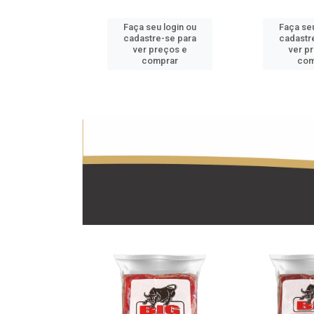
u login ou
Faça seu login ou
Faça seu
e-se para
cadastre-se para
cadastr
reços e
ver preços e
ver p
mprar
comprar
com