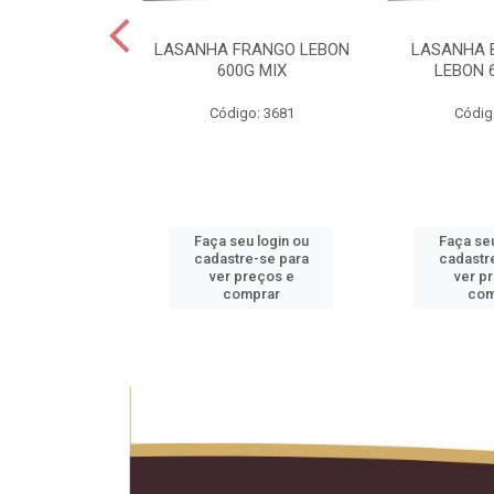
 LEBON PCT5KG
LASANHA FRANGO LEBON
LASANHA 
20KG
600G MIX
LEBON 
o: 1990
Código: 3681
Códig
u login ou
Faça seu login ou
Faça seu
e-se para
cadastre-se para
cadastr
reços e
ver preços e
ver p
mprar
comprar
com