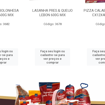
BOLONHESA
LASANHA PRES.& QUEIJO
PIZZA CALA
600G MIX
LEBON 600G MIX
CX12X4
o: 3682
Código: 3678
Código
 login ou
Faça seu login ou
Faça seu
e-se para
cadastre-se para
cadastre
reços e
ver preços e
ver pr
prar
comprar
com