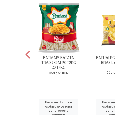
IS BATATA
BAT.MAIS BATATA
BAT.UAI P
D.9X9M
TRAD.9X9M PCT2KG
BRASIL
KGCX15KG
CX14KG
Códig
go: 940
Código: 1082
u login ou
Faça seu login ou
Faça seu
e-se para
cadastre-se para
cadastr
reços e
ver preços e
ver p
mprar
comprar
com