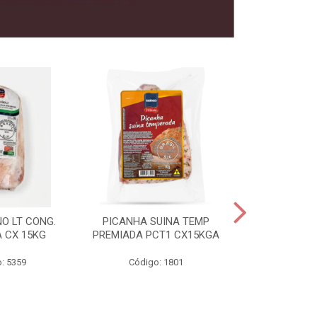
O LT CONG.
PICANHA SUINA TEMP
FILE MIGNON
 CX 15KG
PREMIADA PCT1 CX15KGA
PREMIADAC
: 5359
Código: 1801
Código