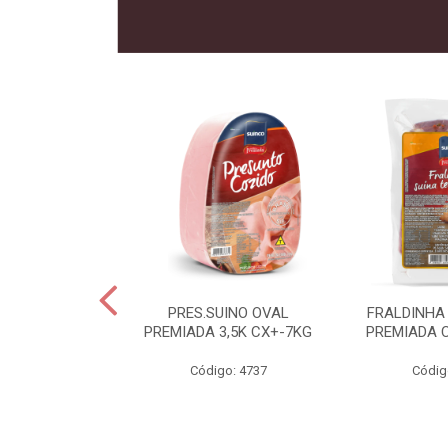
 SUINO
PRES.SUINO OVAL
FRALDINHA
IADA CX12KG
PREMIADA 3,5K CX+-7KG
PREMIADA 
o: 2286
Código: 4737
Códig