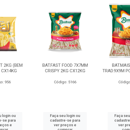
CT 2KG (BEM
BAT.FAST FOOD 7X7MM
BAT.MAI
) CX14KG
CRISPY 2KG CX12KG
TRAD.9X9M PC
o: 956
Código: 5166
Código
 login ou
Faça seu login ou
Faça seu
e-se para
cadastre-se para
cadastre
reços e
ver preços e
ver pr
prar
comprar
com