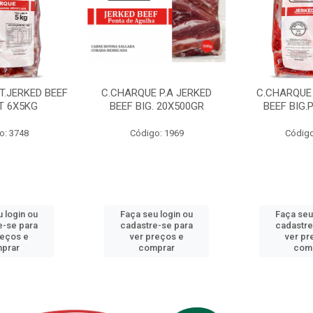
T.JERKED BEEF
C.CHARQUE P.A JERKED
C.CHARQUE 
T 6X5KG
BEEF BIG. 20X500GR
BEEF BIG.
o: 3748
Código: 1969
Código
 login ou
Faça seu login ou
Faça seu
e-se para
cadastre-se para
cadastre
reços e
ver preços e
ver pr
prar
comprar
com