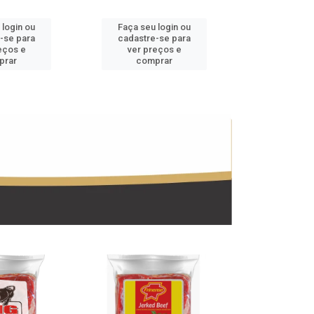
 login ou
Faça seu login ou
Faça seu 
-se para
cadastre-se para
cadastre
eços e
ver preços e
ver pr
prar
comprar
comp