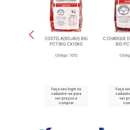
JBEEF TRASEIR
COSTELA(ROJAO) BIG
C.CHARQUE D
E20X500GR
PCT5KG CX10KG
BIG PC
o: 5242
Código: 1072
Códig
u login ou
Faça seu login ou
Faça seu
e-se para
cadastre-se para
cadastr
reços e
ver preços e
ver p
mprar
comprar
com