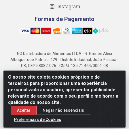
Instagram
Formas de Pagamento
NG Distribuidora de Alimentos LTDA - R. Ramon Alesi
Albuquerque Patricio, 429 - Distrito Industrial, João Pessoa -
PB, CEP 58082-026 - CNPJ: 13.571.464/0001-08
NG Alimentos, há mais de 14 anos no mercado paraibano, é
O nosso site coleta cookies próprios e de
referência em frigorificados, destacando-se pela logística
terceiros para proporcionar uma experiência
eficiente e excelência.
personalizada ao usuário, apresentar publicidade
relevante de acordo com o seu perfil e melhorar a
qualidade do nosso site.
Aceitar
Negar não essenciais
Preferências de Cookies