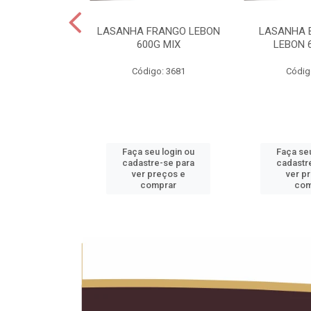
 LEBON PCT5KG
LASANHA FRANGO LEBON
LASANHA 
20KG
600G MIX
LEBON 
o: 1990
Código: 3681
Códig
u login ou
Faça seu login ou
Faça seu
e-se para
cadastre-se para
cadastr
reços e
ver preços e
ver p
mprar
comprar
com