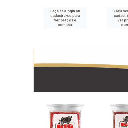
u login ou
Faça seu login ou
Faça seu
e-se para
cadastre-se para
cadastr
reços e
ver preços e
ver p
mprar
comprar
com