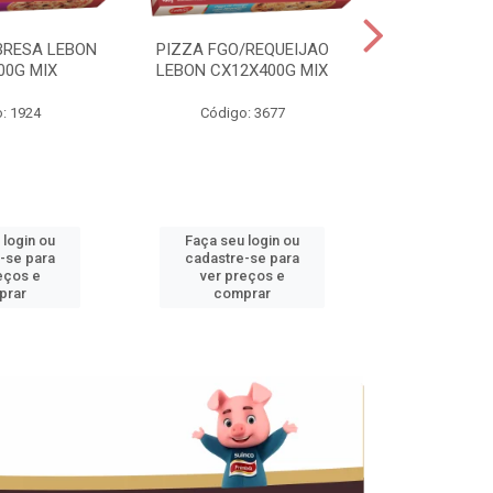
BRESA LEBON
PIZZA FGO/REQUEIJAO
PRES.SUINO 
00G MIX
LEBON CX12X400G MIX
3,5KG CX+
: 1924
Código: 3677
Código
 login ou
Faça seu login ou
Faça seu 
-se para
cadastre-se para
cadastre
eços e
ver preços e
ver pr
prar
comprar
comp