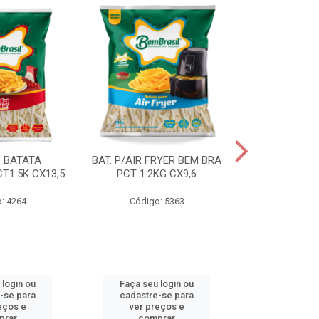
S BATATA
BAT. P/AIR FRYER BEM BRA
BAT.FAST F
T1.5K CX13,5
PCT 1.2KG CX9,6
(3668) 2KG
: 4264
Código: 5363
Código
 login ou
Faça seu login ou
Faça seu 
-se para
cadastre-se para
cadastre
eços e
ver preços e
ver pr
prar
comprar
comp