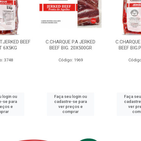
T.JERKED BEEF
C.CHARQUE P.A JERKED
C.CHARQUE 
T 6X5KG
BEEF BIG. 20X500GR
BEEF BIG.
o: 3748
Código: 1969
Código
 login ou
Faça seu login ou
Faça seu
e-se para
cadastre-se para
cadastre
reços e
ver preços e
ver pr
prar
comprar
com