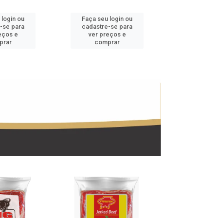
 login ou
Faça seu login ou
Faça seu 
-se para
cadastre-se para
cadastre
eços e
ver preços e
ver pr
prar
comprar
comp