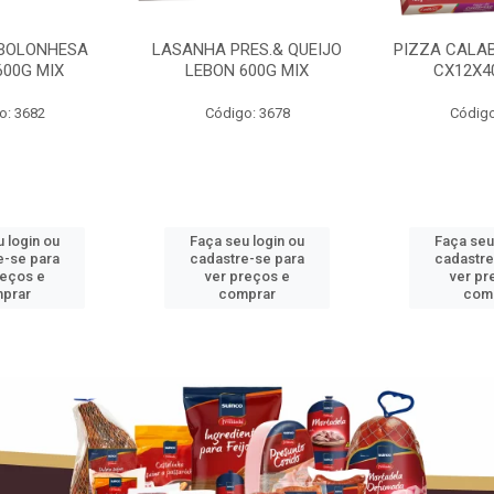
BOLONHESA
LASANHA PRES.& QUEIJO
PIZZA CALA
600G MIX
LEBON 600G MIX
CX12X4
o: 3682
Código: 3678
Código
 login ou
Faça seu login ou
Faça seu
e-se para
cadastre-se para
cadastre
reços e
ver preços e
ver pr
prar
comprar
com