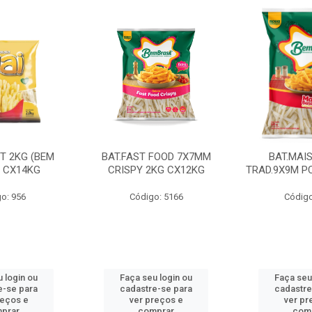
CT 2KG (BEM
BAT.FAST FOOD 7X7MM
BAT.MAI
) CX14KG
CRISPY 2KG CX12KG
TRAD.9X9M PC
o: 956
Código: 5166
Código
 login ou
Faça seu login ou
Faça seu
e-se para
cadastre-se para
cadastre
reços e
ver preços e
ver pr
prar
comprar
com