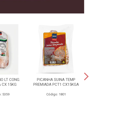
O LT CONG.
PICANHA SUINA TEMP
FILE MIGNON
 CX 15KG
PREMIADA PCT1 CX15KGA
PREMIADAC
: 5359
Código: 1801
Código