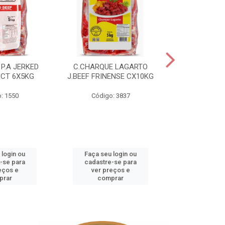
P.A JERKED
C.CHARQUE LAGARTO
COSTELA
PCT 6X5KG
J.BEEF FRINENSE CX10KG
FRINENSE PC
: 1550
Código: 3837
Código
 login ou
Faça seu login ou
Faça seu 
-se para
cadastre-se para
cadastre
eços e
ver preços e
ver pr
prar
comprar
comp