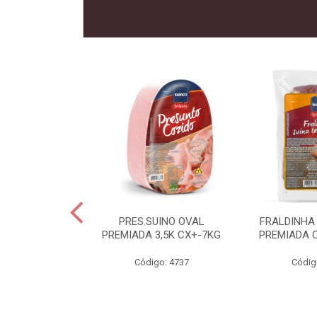
 SUINO
PRES.SUINO OVAL
FRALDINHA
IADA CX12KG
PREMIADA 3,5K CX+-7KG
PREMIADA 
o: 2286
Código: 4737
Códig