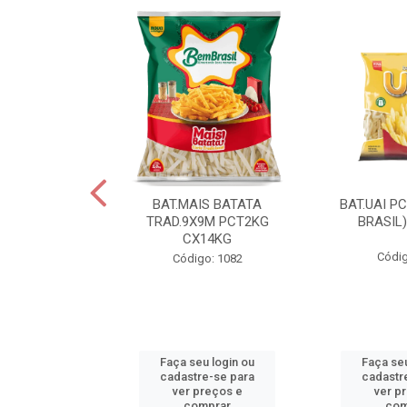
IS BATATA
BAT.MAIS BATATA
BAT.UAI P
D.9X9M
TRAD.9X9M PCT2KG
BRASIL
KGCX15KG
CX14KG
Códig
go: 940
Código: 1082
u login ou
Faça seu login ou
Faça seu
e-se para
cadastre-se para
cadastr
reços e
ver preços e
ver p
mprar
comprar
com