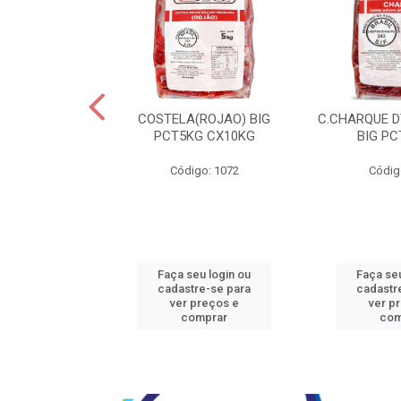
JBEEF TRASEIR
COSTELA(ROJAO) BIG
C.CHARQUE D
E20X500GR
PCT5KG CX10KG
BIG PC
o: 5242
Código: 1072
Códig
u login ou
Faça seu login ou
Faça seu
e-se para
cadastre-se para
cadastr
reços e
ver preços e
ver p
mprar
comprar
com